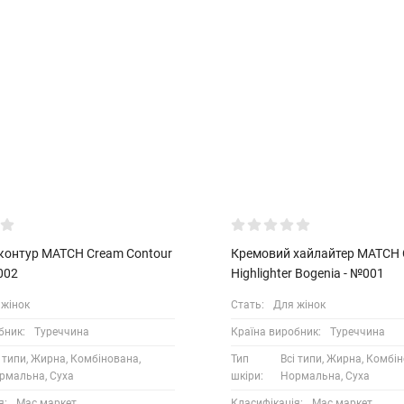
контур MATCH Cream Contour
Кремовий хайлайтер MATCH
002
Highlighter Bogenia - №001
 жінок
Стать:
Для жінок
бник:
Туреччина
Країна виробник:
Туреччина
і типи, Жирна, Комбінована,
Тип
Всі типи, Жирна, Комбі
рмальна, Суха
шкіри:
Нормальна, Суха
я:
Мас маркет
Класифікація:
Мас маркет