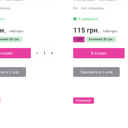
межень
Вік:
Без обмежень
сті
У наявності
н.
115 грн.
145 грн.
145 грн.
ономія
30 грн.
- 21%
Економія
30 грн.
 кошик
В кошик
и в 1 клік
Замовити в 1 клік
Новинка!