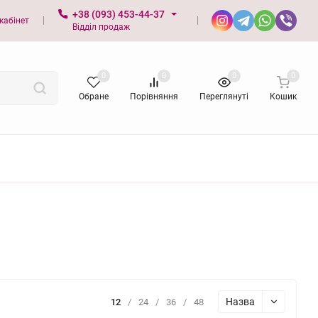
+38 (093) 453-44-37
кабінет
Відділ продаж
0
0
0
0
Обране
Порівняння
Переглянуті
Кошик
Назва
12
/
24
/
36
/
48