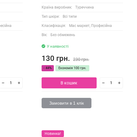
Країна виробник:
Туреччина
Тип шкіри:
Всі типи
есійна
Класифікація:
Мас маркет, Професійна
Вік:
Без обмежень
У наявності
130 грн.
230 грн.
- 44%
Економія
100 грн.
В кошик
Замовити в 1 клік
Новинка!