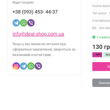
Відділ продажу
Країна виро
+38 (093) 453- 44-37
Тип шкіри:
Класифікаці
Вік:
Без об
info@deal-shop.com.ua
У наявно
Якщо у вас виникли питання при
130 гр
оформленні замовлення, зверніться за
вказаними контактами.
- 44%
Ек
В
Замовит