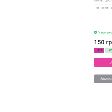
Об'єм:
200
Тип шкіри:
У наявно
150 гр
- 37%
Ек
В
Замовит