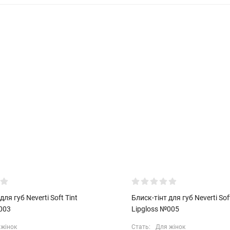
для губ Neverti Soft Tint
Блиск-тінт для губ Neverti Soft
003
Lipgloss №005
 жінок
Стать:
Для жінок