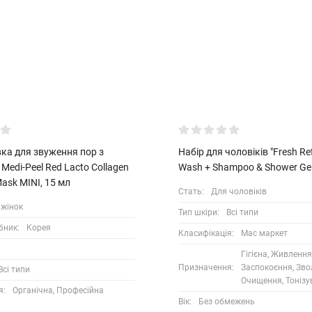
ка для звуження пор з
Набір для чоловіків "Fresh Re
Medi-Peel Red Lacto Collagen
Wash + Shampoo & Shower Ge
ask MINI, 15 мл
Стать:
Для чоловіків
 жінок
Тип шкіри:
Всі типи
бник:
Корея
Класифікація:
Мас маркет
l
Гігієна, Живлення
Призначення:
Заспокоєння, Зво
Всі типи
Очищення, Тоніз
я:
Органічна, Професійна
Вік:
Без обмежень