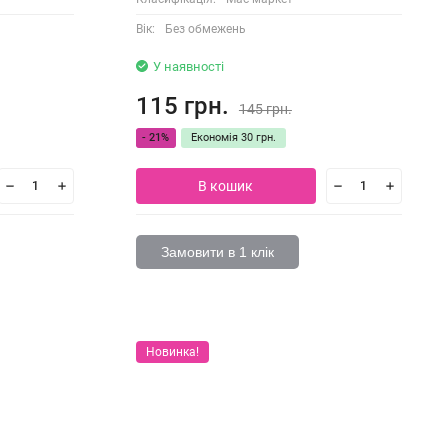
Вік:
Без обмежень
У наявності
115 грн.
145 грн.
- 21%
Економія
30 грн.
В кошик
Замовити в 1 клік
Новинка!