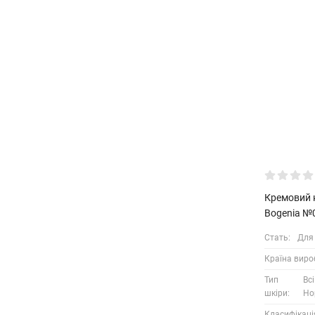
Кремовий 
Bogenia №
Стать:
Для
Країна виро
Тип
Вс
шкіри:
Но
Класифікаці