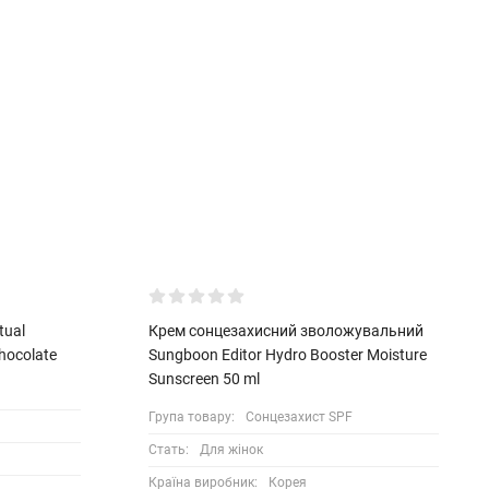
tual
Крем сонцезахисний зволожувальний
hocolate
Sungboon Editor Hydro Booster Moisture
Sunsсreen 50 ml
Група товару:
Сонцезахист SPF
Стать:
Для жінок
Країна виробник:
Корея