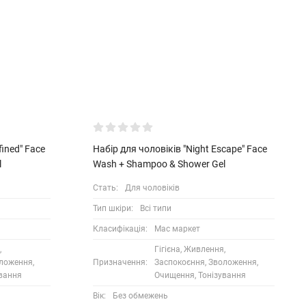
fined" Face
Набір для чоловіків "Night Escape" Face
l
Wash + Shampoo & Shower Gel
Стать:
Для чоловіків
Тип шкіри:
Всі типи
Класифікація:
Мас маркет
,
Гігієна, Живлення,
ложення,
Призначення:
Заспокоєння, Зволоження,
ування
Очищення, Тонізування
Вік:
Без обмежень