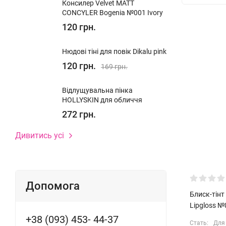
Консилер Velvet MATT
CONCYLER Bogenia №001 Ivory
120 грн.
Нюдові тіні для повік Dikalu pink
120 грн.
169 грн.
Відлущувальна пінка
HOLLYSKIN для обличчя
272 грн.
Дивитись усі
Допомога
Блиск-тінт 
Lipgloss №
+38 (093) 453- 44-37
Стать:
Для