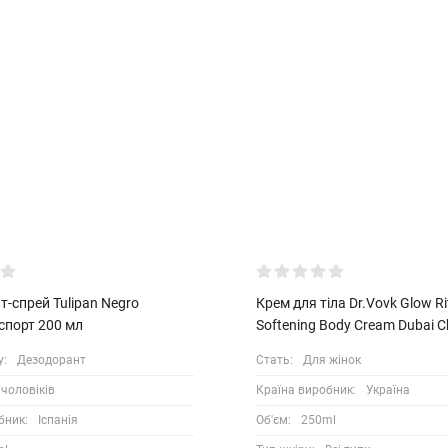
-спрей Tulipan Negro
Крем для тіла Dr.Vovk Glow Ri
спорт 200 мл
Softening Body Cream Dubai C
у:
Дезодорант
Стать:
Для жінок
чоловіків
Країна виробник:
Україна
бник:
Іспанія
Об'єм:
250ml