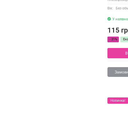
Вік:
Без об
У наявно
115 гр
- 21%
Ек
В
Замовит
Новинка!