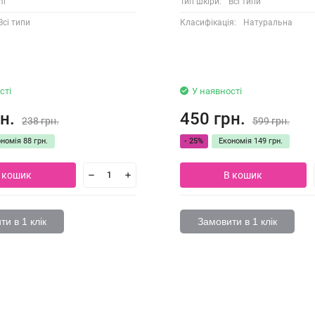
ml
Тип шкіри:
Всі типи
Всі типи
Класифікація:
Натуральна
сті
У наявності
н.
450 грн.
238 грн.
599 грн.
ономія
88 грн.
- 25%
Економія
149 грн.
 кошик
В кошик
и в 1 клік
Замовити в 1 клік