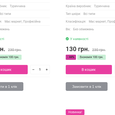
бник:
Туреччина
Країна виробник:
Туреччина
Всі типи
Тип шкіри:
Всі типи
я:
Мас маркет, Професійна
Класифікація:
Мас маркет, Проф
межень
Вік:
Без обмежень
сті
У наявності
н.
130 грн.
230 грн.
230 грн.
ономія
100 грн.
- 44%
Економія
100 грн.
 кошик
В кошик
и в 1 клік
Замовити в 1 клік
Новинка!