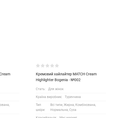
 Cream
Кремовий хайлайтер MATCH Cream
Highlighter Bogenia - №002
Стать:
Для жінок
Країна виробник:
Туреччина
нована,
Тип
Всі типи, Жирна, Комбінована,
шкіри:
Нормальна, Суха
Класифікація:
Мас маркет