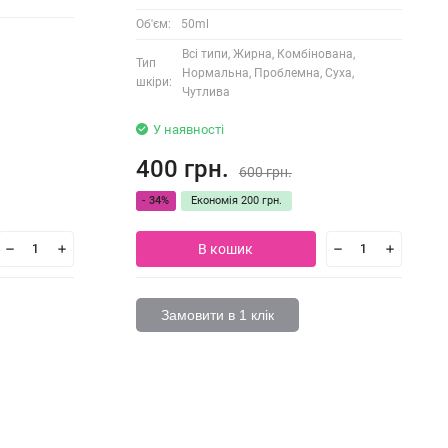
Об'єм:
50ml
Всі типи, Жирна, Комбінована,
Тип
Нормальна, Проблемна, Суха,
шкіри:
Чутлива
У наявності
400 грн.
600 грн.
- 34%
Економія
200 грн.
В кошик
Замовити в 1 клік