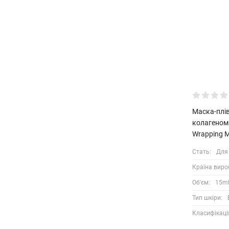
Маска-плів
колагеном 
Wrapping M
Стать:
Для
Країна виро
Об'єм:
15m
Тип шкіри:
Класифікаці