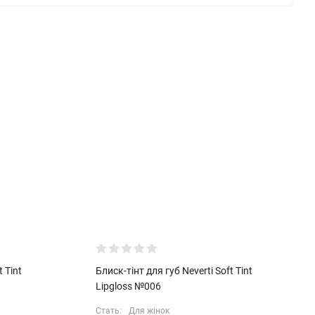
 Tint
Блиск-тінт для губ Neverti Soft Tint
Lipgloss №006
Стать:
Для жінок