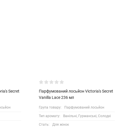
a's Secret
Парфумований лосьйон Victoria's Secret
Vanilla Lace 236 мл
осьйон
Група товару:
Парфумований лосьйон
Тип аромату:
Ванільні, Гурманські, Солодкі
Стать:
Для жінок