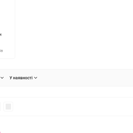
и
ів
У наявності