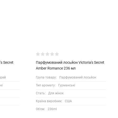
s Secret
Парфумований лосьйон Victoria's Secret
Amber Romance 236 мл
прей
Група товару:
Парфумований лосьйон
кі
Тип аромату:
Гурманські
Стать:
Для жінок
Країна виробник:
США
Об'єм:
236ml