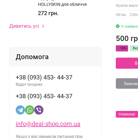
HOLLYSKIN для обличчя
Країна виро
272 грн.
Об'єм:
236
Дивитись усі
У наявно
500 гр
- 16%
Ек
Допомога
В
+38 (093) 453- 44-37
Замовит
Відділ продажу
+38 (093) 453- 44-37
Новинка!
info@deal-shop.com.ua
Якщо у вас виникли питання при