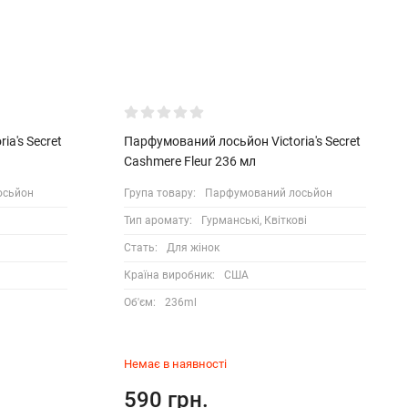
a's Secret
Парфумований лосьйон Victoria's Secret
Cashmere Fleur 236 мл
осьйон
Група товару:
Парфумований лосьйон
Тип аромату:
Гурманські, Квіткові
Стать:
Для жінок
Країна виробник:
США
Об'єм:
236ml
Немає в наявності
590 грн.