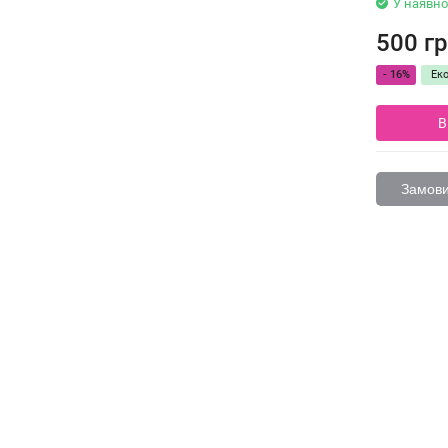
У наявно
500 гр
- 16%
Ек
В
Замовит