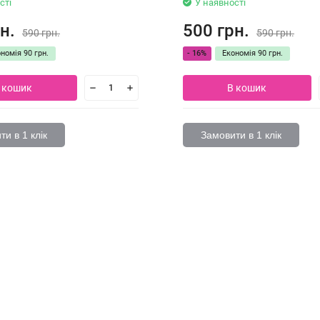
сті
У наявності
н.
500 грн.
590 грн.
590 грн.
ономія
90 грн.
- 16%
Економія
90 грн.
 кошик
В кошик
и в 1 клік
Замовити в 1 клік