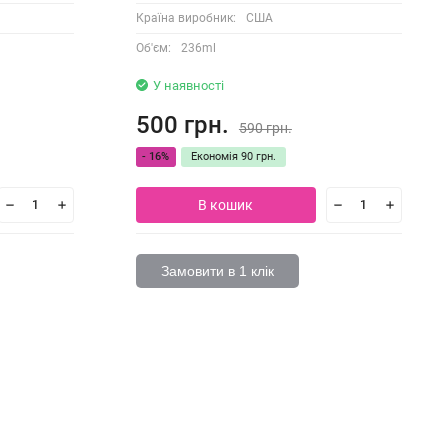
Країна виробник:
США
Об'єм:
236ml
У наявності
500 грн.
590 грн.
- 16%
Економія
90 грн.
В кошик
Замовити в 1 клік