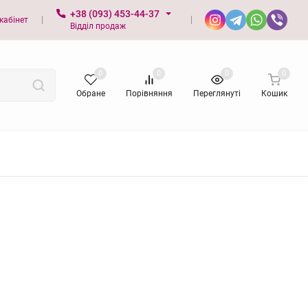
+38 (093) 453-44-37
кабінет
Відділ продаж
0
0
0
0
Обране
Порівняння
Переглянуті
Кошик