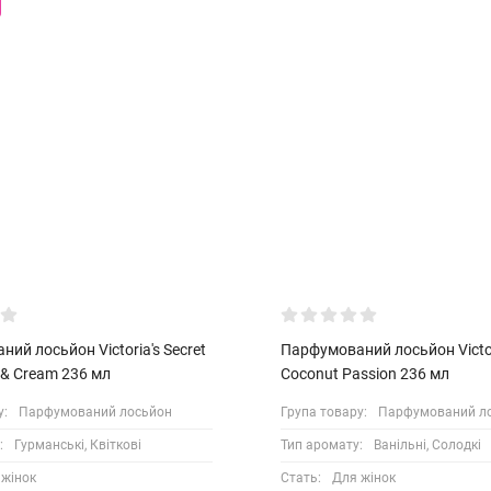
ий лосьйон Victoria's Secret
Парфумований лосьйон Victori
 & Cream 236 мл
Coconut Passion 236 мл
у:
Парфумований лосьйон
Група товару:
Парфумований л
:
Гурманські, Квіткові
Тип аромату:
Ванільні, Солодкі
 жінок
Стать:
Для жінок