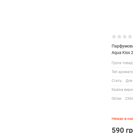
Парфумован
Aqua Kiss 
Група товар
Тип аромату
Стать:
Для
Країна виро
Об'єм:
236
Немає в на
590 гр