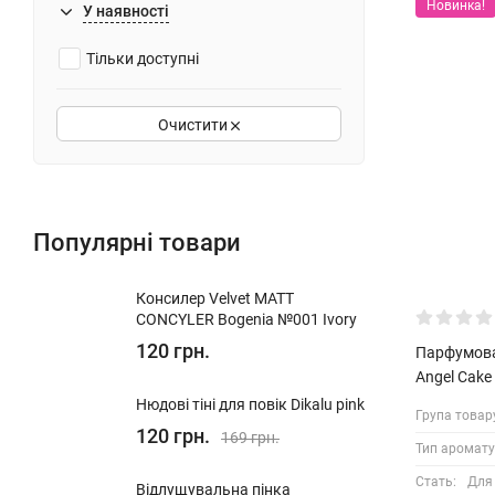
Новинка!
У наявності
Тільки доступні
Очистити
Популярні товари
Консилер Velvet MATT
CONCYLER Bogenia №001 Ivory
120 грн.
Парфумован
Angel Cake
Нюдові тіні для повік Dikalu pink
Група товар
120 грн.
169 грн.
Тип аромату
Стать:
Для
Відлущувальна пінка