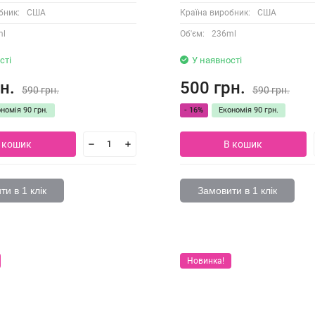
бник:
США
Країна виробник:
США
ml
Об'єм:
236ml
сті
У наявності
н.
500 грн.
590 грн.
590 грн.
ономія
90 грн.
- 16%
Економія
90 грн.
 кошик
В кошик
и в 1 клік
Замовити в 1 клік
Новинка!