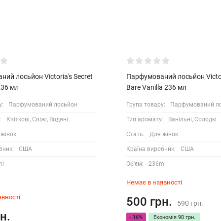
ий лосьйон Victoria's Secret
Парфумований лосьйон Victori
236 мл
Bare Vanilla 236 мл
у:
Парфумований лосьйон
Група товару:
Парфумований л
:
Квіткові, Свіжі, Водяні
Тип аромату:
Ванільні, Солодкі
 жінок
Стать:
Для жінок
бник:
США
Країна виробник:
США
ml
Об'єм:
236ml
Немає в наявності
явності
500 грн.
590 грн.
н.
- 16%
Економія
90 грн.