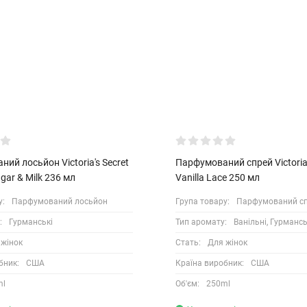
ий лосьйон Victoria's Secret
Парфумований спрей Victoria'
gar & Milk 236 мл
Vanilla Lace 250 мл
у:
Парфумований лосьйон
Група товару:
Парфумований с
:
Гурманські
Тип аромату:
Ванільні, Гурмансь
 жінок
Стать:
Для жінок
бник:
США
Країна виробник:
США
ml
Об'єм:
250ml