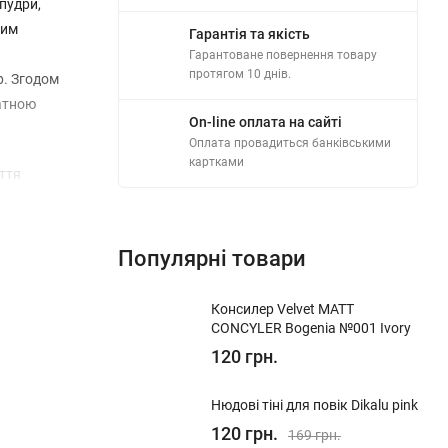
 пудри,
ним
Гарантія та якість
Гарантоване повернення товару
протягом 10 днів.
р. Згодом
катною
On-line оплата на сайті
Оплата провадиться банківськими
картками
уття
, до
Популярні товари
Консилер Velvet MATT
CONCYLER Bogenia №001 Ivory
120 грн.
Нюдові тіні для повік Dikalu pink
120 грн.
169 грн.