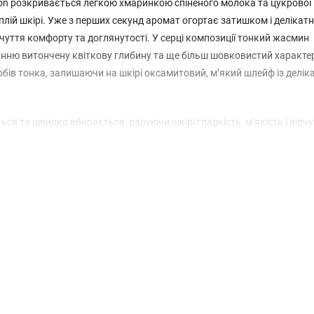
Lotion розкривається легкою хмаринкою спіненого молока та цукрової
еплій шкірі. Уже з перших секунд аромат огортає затишком і делікат
дчуття комфорту та доглянутості. У серці композиції тонкий жасмин
нню витончену квіткову глибину та ще більш шовковистий характе
бобів тонка, залишаючи на шкірі оксамитовий, м’який шлейф із делі
ься та швидко вбирається, даруючи шкірі гладкість, м’якість і відч
т супроводжує протягом дня, створюючи жіночний, затишний настрій