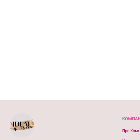
КОМПАН
Про Ком