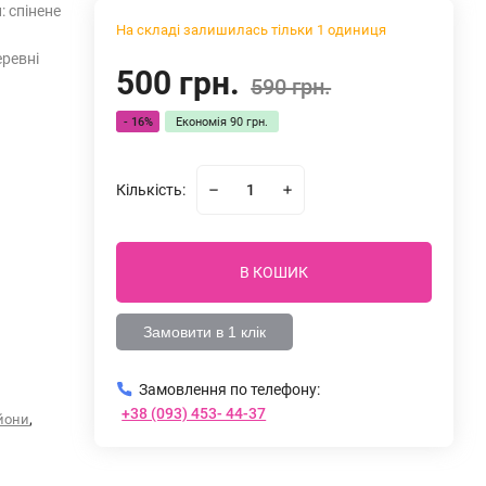
: спінене
На складі залишилась тільки 1 одиниця
еревні
500 грн.
590 грн.
- 16%
Економія
90 грн.
Кількість:
В КОШИК
Замовити в 1 клік
Замовлення по телефону:
+38 (093) 453- 44-37
,
йони