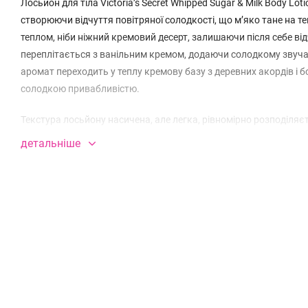
Лосьйон для тіла Victoria’s Secret Whipped Sugar & Milk Body 
створюючи відчуття повітряної солодкості, що м’яко тане на т
теплом, ніби ніжний кремовий десерт, залишаючи після себе ві
переплітається з ванільним кремом, додаючи солодкому звуча
аромат переходить у теплу кремову базу з деревних акордів і 
солодкою привабливістю.
Текстура лосьйону насичена, але легка, рівномірно розподіляєт
ніжного захисного кокона. Легкий, але добре відчутний арома
детальніше
якого хочеться повертатися щодня.
тип аромату:
теплий, гурманський
верхні ноти:
спінене молоко, цукрова пудра
ноти серця:
пелюстки жасмину, ванільний крем
базові ноти:
збиті деревні акорди, боби тонка
Особливості парфумованих лосьйонів Victoria's Secret: