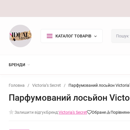
Оплата/Доставка
Повернення
Контакти
Покупцю
КАТАЛОГ ТОВАРІВ
БРЕНДИ
Головна
/
Victoria’s Secret
/
Парфумований лосьйон Victoria's
Парфумований лосьйон Victori
Залишити відгук
Бренд:
Victoria's Secret
Обране
Порівнян