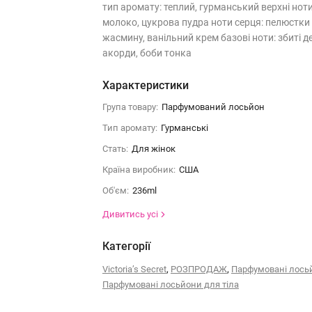
тип аромату: теплий, гурманський верхні ноти
молоко, цукрова пудра ноти серця: пелюстки
жасмину, ванільний крем базові ноти: збиті д
акорди, боби тонка
Характеристики
Група товару:
Парфумований лосьйон
Тип аромату:
Гурманські
Стать:
Для жінок
Країна виробник:
США
Об'єм:
236ml
Дивитись усі
Категорії
,
,
Victoria’s Secret
РОЗПРОДАЖ
Парфумовані лось
Парфумовані лосьйони для тіла