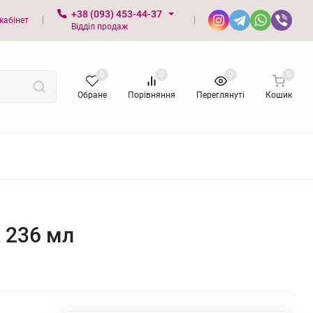
+38 (093) 453-44-37
кабінет
Відділ продаж
0
0
0
0
Обране
Порівняння
Переглянуті
Кошик
k 236 мл