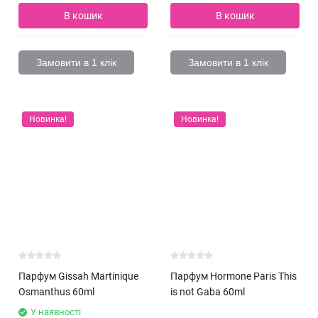
В кошик
В кошик
Замовити в 1 клік
Замовити в 1 клік
Новинка!
Новинка!
Парфум Gissah Martinique
Парфум Hormone Paris This
Osmanthus 60ml
is not Gaba 60ml
У наявності