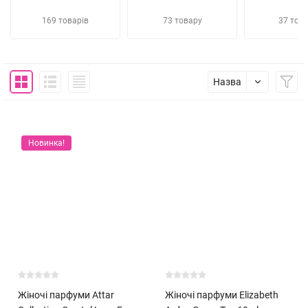
169 товарів
73 товару
37 това
Назва
Новинка!
Жіночі парфуми Attar
Жіночі парфуми Elizabeth