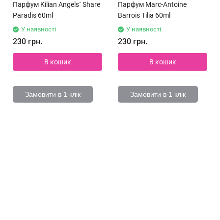
Парфум Kilian Angels` Share
Парфум Marc-Antoine
Paradis 60ml
Barrois Tilia 60ml
У наявності
У наявності
230 грн.
230 грн.
В кошик
В кошик
Замовити в 1 клік
Замовити в 1 клік