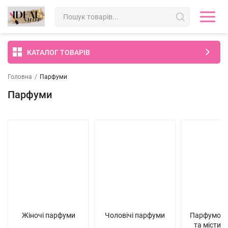
КАТАЛОГ ТОВАРІВ
Головна
/
Парфуми
Парфуми
Жіночі парфуми
Чоловічі парфуми
Парфумован
та місти д