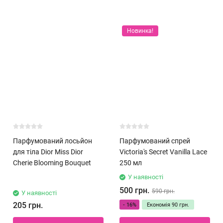
Новинка!
Парфумований лосьйон
Парфумований спрей
для тіла Dior Miss Dior
Victoria's Secret Vanilla Lace
Cherie Blooming Bouquet
250 мл
У наявності
500 грн.
590 грн.
У наявності
205 грн.
- 16%
Економія
90 грн.