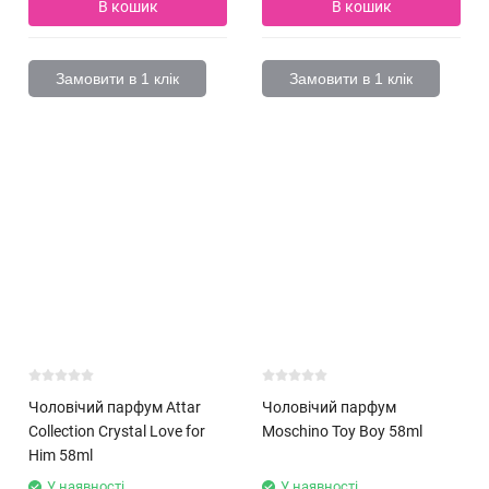
В кошик
В кошик
Замовити в 1 клік
Замовити в 1 клік
Чоловічий парфум Attar
Чоловічий парфум
Collection Crystal Love for
Moschino Toy Boy 58ml
Him 58ml
У наявності
У наявності