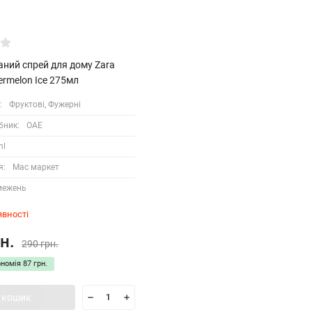
ний спрей для дому Zara
ermelon Ice 275мл
:
Фруктові, Фужерні
бник:
ОАЕ
ml
я:
Мас маркет
межень
явності
н.
290 грн.
ономія
87 грн.
 кошик