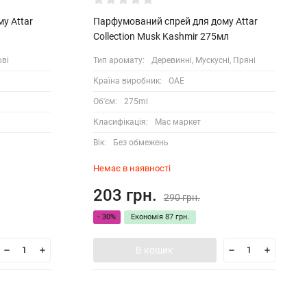
у Attar
Парфумований спрей для дому Attar
Collection Musk Kashmir 275мл
ові
Тип аромату:
Деревинні, Мускусні, Пряні
Країна виробник:
ОАЕ
Об'єм:
275ml
Класифікація:
Мас маркет
Вік:
Без обмежень
Немає в наявності
203 грн.
290 грн.
- 30%
Економія
87 грн.
В кошик