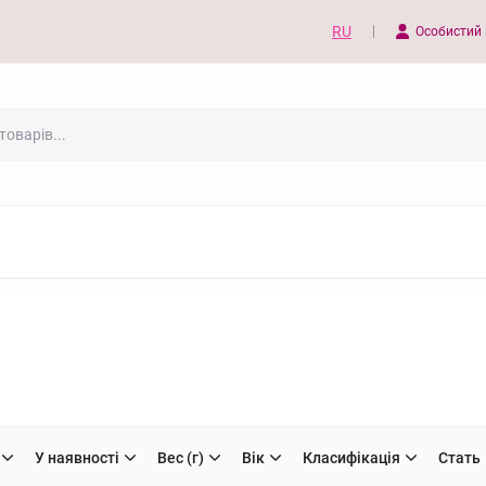
RU
Особистий 
У наявності
Вес (г)
Вік
Класифікація
Стать