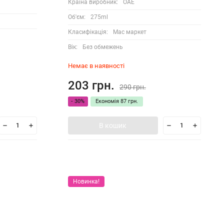
Країна виробник:
ОАЕ
Об'єм:
275ml
Класифікація:
Мас маркет
Вік:
Без обмежень
Немає в наявності
203 грн.
290 грн.
- 30%
Економія
87 грн.
В кошик
Новинка!