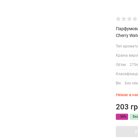
Парфумова
Cherry Wat
Тип аромату
Країна виро
Об'єм:
275
Класифікаці
Вік:
Без об
Немає в на
203 гр
- 30%
Ек
В