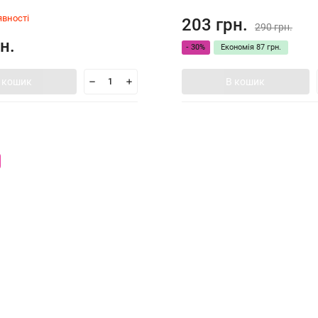
явності
203 грн.
290 грн.
н.
- 30%
Економія
87 грн.
 кошик
В кошик