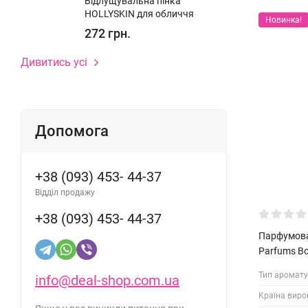
Відлущувальна пінка
HOLLYSKIN для обличчя
Новинка!
272 грн.
Дивитись усі
Допомога
+38 (093) 453- 44-37
Відділ продажу
+38 (093) 453- 44-37
Парфумован
Parfums Bo
Тип аромату
info@deal-shop.com.ua
Країна виро