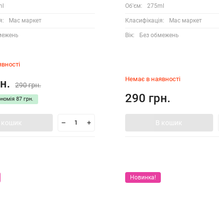
ml
Об'єм:
275ml
я:
Мас маркет
Класифікація:
Мас маркет
межень
Вік:
Без обмежень
явності
Немає в наявності
н.
290 грн.
290 грн.
ономія
87 грн.
 кошик
В кошик
Новинка!