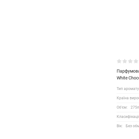
Парфумова
White Choc
Тип аромату
Країна виро
Об'єм:
275
Класифікаці
Вік:
Без об