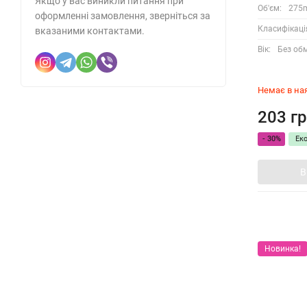
Якщо у вас виникли питання при
Об'єм:
275
оформленні замовлення, зверніться за
Класифікаці
вказаними контактами.
Вік:
Без об
Немає в на
203 гр
- 30%
Ек
В
Новинка!