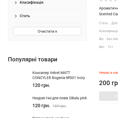
Класифікація
Ароматичн
Scented Ca
Стать
Стать:
Для 
Класифікаці
Очистити
Вік:
Без об
Вес:
15 г
Популярні товари
Немає в на
Консилер Velvet MATT
CONCYLER Bogenia №001 Ivory
200 гр
120 грн.
В
Нюдові тіні для повік Dikalu pink
120 грн.
169 грн.