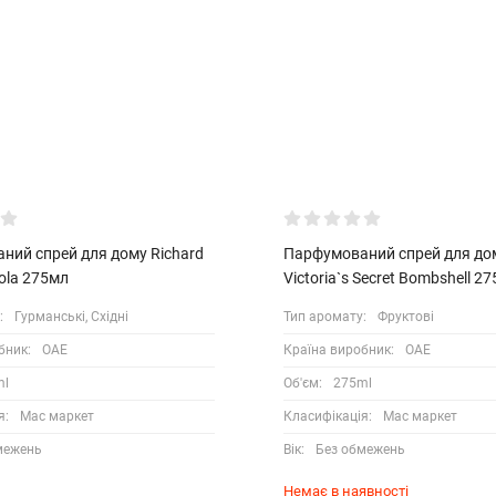
ний спрей для дому Richard
Парфумований спрей для до
ola 275мл
Victoria`s Secret Bombshell 2
:
Гурманські, Східні
Тип аромату:
Фруктові
бник:
ОАЕ
Країна виробник:
ОАЕ
ml
Об'єм:
275ml
я:
Мас маркет
Класифікація:
Мас маркет
межень
Вік:
Без обмежень
Немає в наявності