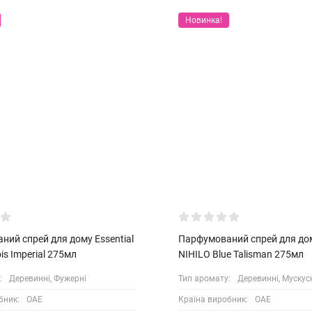
Новинка!
ий спрей для дому Essential
Парфумований спрей для до
is Imperial 275мл
NIHILO Blue Talisman 275мл
:
Деревинні, Фужерні
Тип аромату:
Деревинні, Мускусн
бник:
ОАЕ
Країна виробник:
ОАЕ