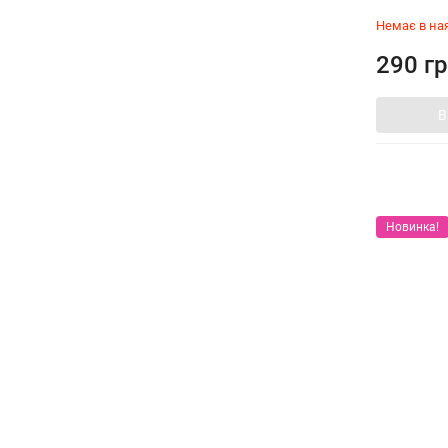
Немає в на
290 гр
В
Новинка!