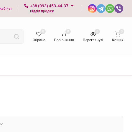
+38 (093) 453-44-37
кабінет
Відділ продаж
0
0
0
0
Обране
Порівняння
Переглянуті
Кошик