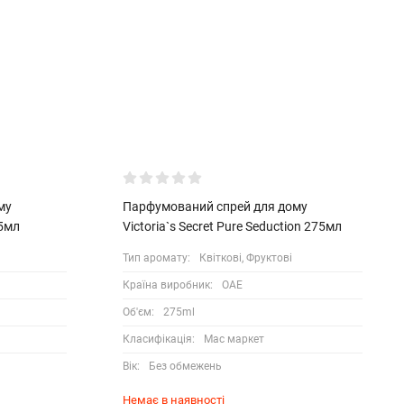
му
Парфумований спрей для дому
75мл
Victoria`s Secret Pure Seduction 275мл
Тип аромату:
Квіткові, Фруктові
Країна виробник:
ОАЕ
Об'єм:
275ml
Класифікація:
Мас маркет
Вік:
Без обмежень
Немає в наявності