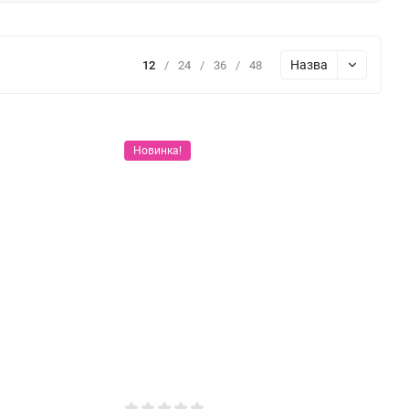
Назва
12
/
24
/
36
/
48
Новинка!