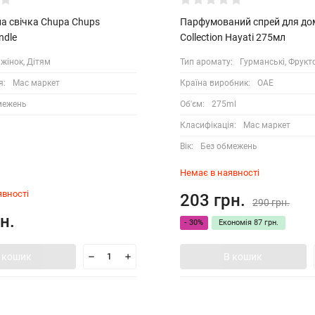
а свічка Chupa Chups
Парфумований спрей для дом
ndle
Collection Hayati 275мл
жінок, Дітям
Тип аромату:
Гурманські, Фрукт
я:
Мас маркет
Країна виробник:
ОАЕ
межень
Об'єм:
275ml
Класифікація:
Мас маркет
Вік:
Без обмежень
Немає в наявності
явності
203 грн.
290 грн.
н.
- 30%
Економія
87 грн.
 кошик
В кошик