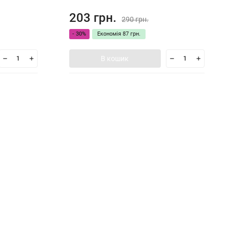
203 грн.
290 грн.
- 30%
Економія
87 грн.
В кошик