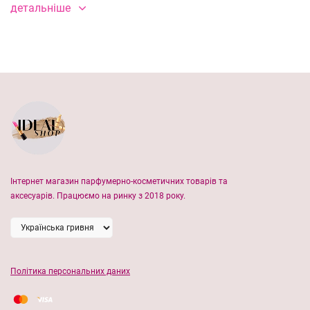
детальніше
Тип аромату:
квітковий, теплий
Ноти:
лаванда, ваніль
Особливості парфумованих лосьйонів Victoria's Secret:
швидко вбирюча формула
зволоження 24 години
поживне алое
В нашому магазині продукція Victoria's Secret виглючно
Інтернет магазин парфумерно-косметичних товарів та
аксесуарів. Працюємо на ринку з 2018 року.
ОРИГІНАЛ!
Політика персональних даних