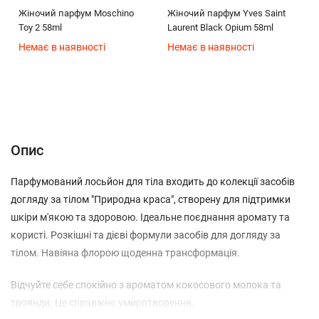
Жіночий парфум Moschino
Жіночий парфум Yves Saint
Toy 2 58ml
Laurent Black Opium 58ml
Немає в наявності
Немає в наявності
Опис
Характеристики
Відгуки (0)
(без названия)
Опис
Парфумований лосьйон для тіла входить до колекції засобів
догляду за тілом "Природна краса", створену для підтримки
шкіри м'якою та здоровою. Ідеальне поєднання аромату та
користі. Розкішні та дієві формули засобів для догляду за
тілом. Навіяна флорою щоденна трансформація.
Відчуйте себе спокійно з ароматом кокосового молока та
троянди. Це справжнє умиротворення.