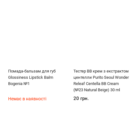
Помада-бальзам для губ
Тестер ВВ крем з екстрактом
Glossiness Lipstick Balm
центелли Purito Seoul Wonder
Bogenia №1
Releaf Centella BB Cream
(№23 Natural Beige) 30 ml
20 грн.
Немає в наявності
Опис
Характеристики
Відгуки (0)
(без названия)