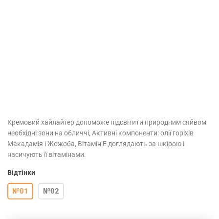
Кремовий хайлайтер допоможе підсвітити природним сяйвом
необхідні зони на обличчі, Активні компоненти:​ олії горіхів
Макадамія і Жожоба, Вітамін Е доглядають за шкірою і
насичують її вітамінами.
Відтінки
№01
№02