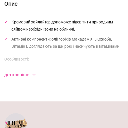
Опис
Кремовий хайлайтер допоможе підсвітити природним
сяйвом необхідні зони на обличчі,
Активні компоненти: олії горіхів Макадамія і Жожоба,
Вітамін Е доглядають за шкірою і насичують її вітамінами.
Особливості:
компактний та легкий;
детальніше
не займає багато місця в косметичці;
має приємну текстуру;
легко наноситься і добре розтушовується;
прекрасно адаптується до будь-якого тону шкіри;
дарує обличчю свіжість і природний вигляд;