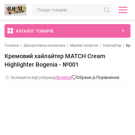
КАТАЛОГ ТОВАРІВ
Головна
/
Декоративна косметика
/
Макіяж обличчя
/
Хайлайтер
/
Крем
Кремовий хайлайтер MATCH Cream
Highlighter Bogenia - №001
Залишити відгук
Бренд:
Bogenia
Обране
Порівняння