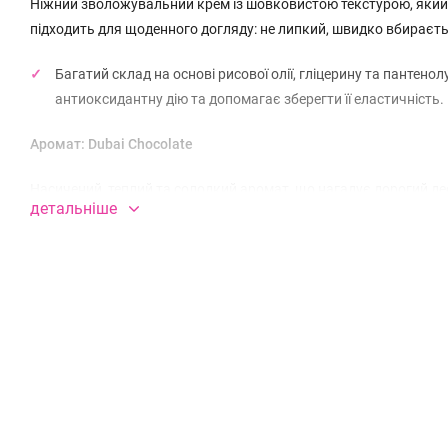
Ніжний зволожувальний крем із шовковистою текстурою, який м
підходить для щоденного догляду: не липкий, швидко вбираєть
Багатий склад на основі рисової олії, гліцерину та пантено
антиоксидантну дію та допомагає зберегти її еластичність.
Аромат:
Dubai Chocolate
Насичений, теплий та солодкий аромат, що нагадує дорогий дес
детальніше
аромати.
Переваги крему
• Зволожує та живить шкіру
• М’яка, легка текстура
• Швидко вбирається
• Підходить для щоденного використання
• Залишає шкіру гладкою та ароматною