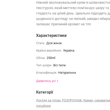
Ніжний зволожувальний крем із шовковисто
текстурою, який миттєво пом’якшує шкіру та 
гладкість на цілий день. Ідеально підходить 
щоденного догляду: не липкий, швидко вбира
залишає приємний аромат на тілі.
Характеристики
Стать:
Для жінок
Країна виробник:
Україна
Об'єм:
250ml
Тип шкіри:
Всі типи
Класифікація:
Натуральна
Дивитись усі
Категорії
,
,
Догляд за тілом
РОЗПРОДАЖ
Креми, сироватки,
лосьйони