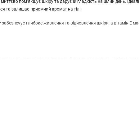
иттєво пом’якшує шкіру та дарує їй гладкість на цілий день. Ідеа
ся та залишає приємний аромат на тілі.
лу забезпечує глибоке живлення та відновлення шкіри, а вітамін Е ма
ерт із нотками какао та вершків. Для тих, хто любить глибокі, гурм