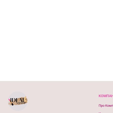
КОМПАН
Про Ком