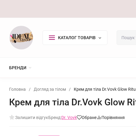
Оплата/Доставка
Повернення
Контакти
Покупцю
КАТАЛОГ ТОВАРІВ
БРЕНДИ
Головна
/
Догляд за тілом
/
Крем для тіла Dr.Vovk Glow Ritu
Крем для тіла Dr.Vovk Glow Ri
Залишити відгук
Бренд:
Dr. Vovk
Обране
Порівняння