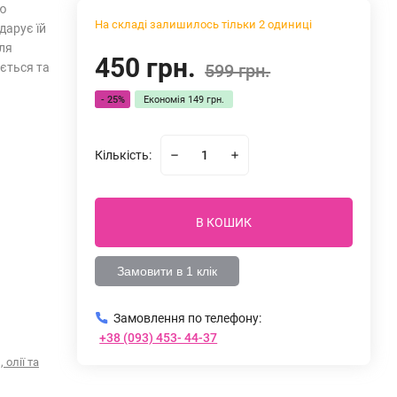
ю
На складі залишилось тільки 2 одиниці
дарує їй
для
450 грн.
ється та
599 грн.
- 25%
Економія
149 грн.
Кількість:
В КОШИК
Замовити в 1 клік
Замовлення по телефону:
+38 (093) 453- 44-37
 олії та