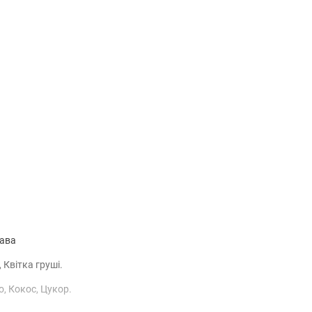
(без названия)
рава
 Квітка груші.
о, Кокос, Цукор.