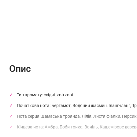
Опис
Характеристики
Відгуки (0)
Опис
Тип аромату: східні, квіткові
Початкова нота: Бергамот, Водяний жасмин, Іланг-іланг, Т
Нота серця: Дамаська троянда, Лілія, Листя фіалки, Персик,
Кінцева нота: Амбра, Боби тонка, Ваніль, Кашемірове дерев