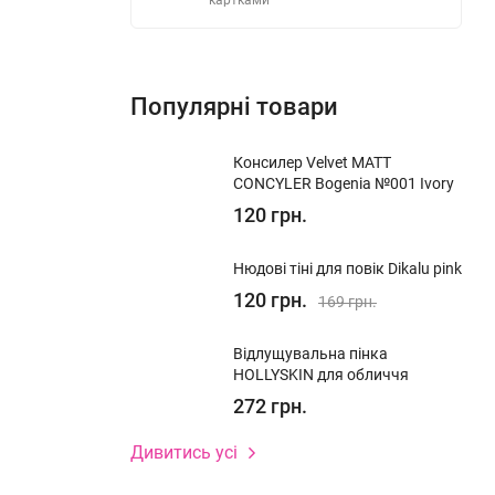
картками
їми
Популярні товари
 неролі,
Консилер Velvet MATT
CONCYLER Bogenia №001 Ivory
120 грн.
 подібні
Нюдові тіні для повік Dikalu pink
120 грн.
169 грн.
Відлущувальна пінка
HOLLYSKIN для обличчя
272 грн.
Дивитись усі