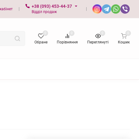
+38 (093) 453-44-37
кабінет
Відділ продаж
0
0
0
0
Обране
Порівняння
Переглянуті
Кошик