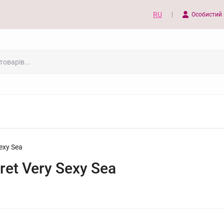
RU
Особистий 
Seхy Sea
ret Very Seхy Sea