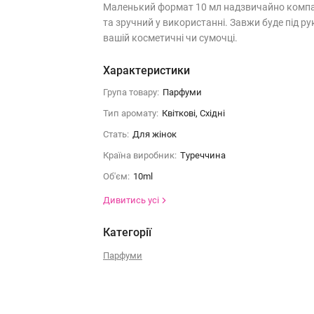
Маленький формат 10 мл надзвичайно комп
та зручний у використанні. Завжи буде під ру
вашій косметичні чи сумочці.
Характеристики
Група товару:
Парфуми
Тип аромату:
Квіткові, Східні
Стать:
Для жінок
Країна виробник:
Туреччина
Об'єм:
10ml
Дивитись усі
Категорії
Парфуми