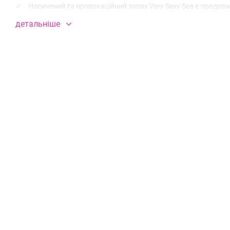
Насичений та провокаційний запах Very Sexy Sea є продов
детальніше
Його обволікаючі переливи переносять вас на Середземном
ніжними обіймами. Поціловані сонцем фрукти дарують солод
Симфонія відкривається цитрусовими акордами бергамота, 
що випромінює радість від життя.
Незабутній шлейф, витканий з теплоти залитого сонцем кедр
В нашому магазині різноманітний вибір парфумів якісних ре
до оригіналу та мають стійкість до 24 годин.