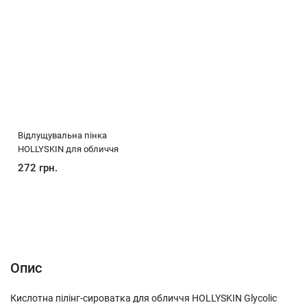
Відлущувальна пінка
HOLLYSKIN для обличчя
272 грн.
Опис
Характеристики
Відгуки (0)
(без названия)
Опис
Кислотна пілінг-сироватка для обличчя HOLLYSKIN Glycolic