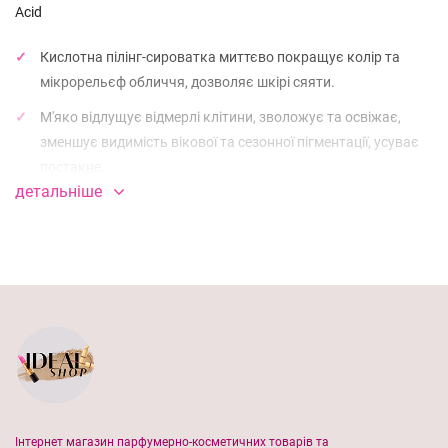
Acid
Кислотна пілінг-сироватка миттєво покращує колір та
мікрорельєф обличчя, дозволяє шкірі сяяти.
М'яко відлущує відмерлі клітини, зволожує та освіжає,
зменшує видимість вікової та сезонної пігментації, усуває
постакне.
детальніше
При регулярному використанні зменшує глибину вікових
та розгладжує мімічні зморшки, робить шкіру гладкою та
шовковистою.
Гідролат троянди та олія з насіння моркви у складі
запобігають пересушуванню шкіри, відновлюють
пружність та природний тонус, усувають видимі прояви
втоми.
Спосіб використання:
Інтернет магазин парфумерно-косметичних товарів та