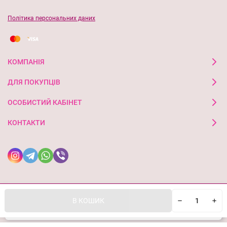
Політика персональних даних
КОМПАНІЯ
ДЛЯ ПОКУПЦІВ
ОСОБИСТИЙ КАБІНЕТ
КОНТАКТИ
В КОШИК
Ми використовуємо файли cookie, щоб сайт був кращим
© 2026 ideal-shop. Усі права захищені
OK
для вас.