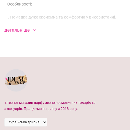
⠀Особливості:
Помадка дуже економна та комфортна у використанні.
Продукт не сушить губи та не підкреслює лущення.
детальніше
Завдяки поживним інгредієнтам засіб добре зволожує губи,
надаючи дію бальзаму.
Матова помада дарує губам максимальне відчуття
комфорту і створює насичений макіяж губ з матовим
ефектом, стійкість якого зберігається протягом 12 годин.
Інтернет магазин парфумерно-косметичних товарів та
аксесуарів. Працюємо на ринку з 2018 року.