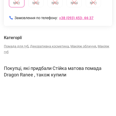
№01
№02
№03
№04
№11
Замовлення по телефону:
+38 (093) 453- 44-37
Категорії
,
,
,
Помада для губ
Декоративна косметика
Макіяж обличчя
Макіяж
губ
Покупці, які придбали Стійка матова помада
Dragon Ranee , також купили