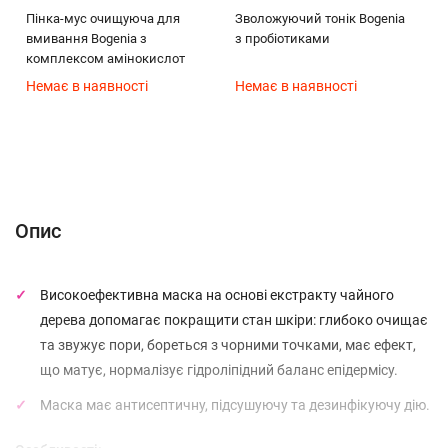
Пінка-мус очищуюча для
Зволожуючий тонік Bogenia
вмивання Bogenia з
з пробіотиками
комплексом амінокислот
Немає в наявності
Немає в наявності
Опис
Характеристики
Відгуки (0)
(без названия)
Опис
Високоефективна маска на основі екстракту чайного
дерева допомагає покращити стан шкіри: глибоко очищає
та звужує пори, бореться з чорними точками, має ефект,
що матує, нормалізує гідроліпідний баланс епідермісу.
Маска має антисептичну, підсушуючу та дезинфікуючу дію.