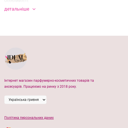
Особливості:
детальніше
насичує вологою та зберігає її;
має ліфтинг-ефект та очищуючий ефект
зміцнює захисні функції;
знімає подразнення та почервоніння;
пом'якшує і розгладжує тканини;
забезпечує тонізувальну дію;
регулює роботу сальних залоз;
Інтернет магазин парфумерно-косметичних товарів та
має антисептичні властивості;
аксесуарів. Працюємо на ринку з 2018 року.
нейтралізує вплив вільних радикалів.
Спосіб застосування: Нанесіть на чисту шкіру. Розкрийте
упаковку та розподіліть маску на обличчі. Залишіть на 20
Політика персональних даних
хвилин.