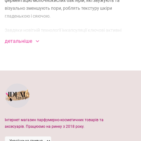
ферментацію молочнокислих бактерій, які звужують та
візуально зменшують пори, роблять текстуру шкіри
гладенькою і сяючою.
Завдяки новітній технології інкапсуляції ключові активні
інгредієнти швидко вбираються, забезпечуючи максимальну
детальніше
ефективність. Ця ампула підходить для тих, хто прагне
зменшити видимість пір, підвищити пружність шкіри та
забезпечити тривале зволоження.
Підходить для всіх типів шкіри, віковій шкірі або із підвищеною
чутливістю.
Властивості сироватки:
зменшує видимість пір;
Інтернет магазин парфумерно-косметичних товарів та
підвищує пружність та еластичність шкіри;
аксесуарів. Працюємо на ринку з 2018 року.
забезпечує тривале зволоження;