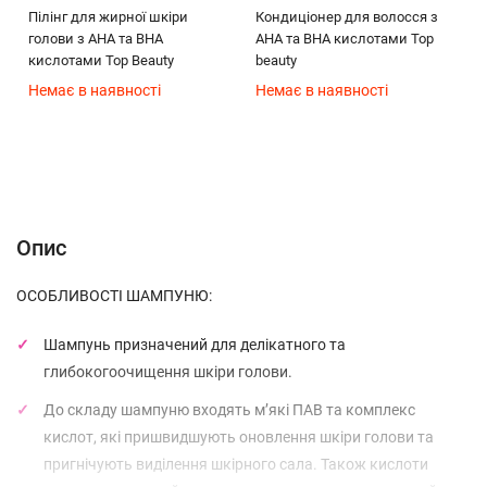
Пілінг для жирної шкіри
Кондиціонер для волосся з
голови з АНА та ВНА
АНА та ВНА кислотами Top
кислотами Top Beauty
beauty
Немає в наявності
Немає в наявності
Опис
Характеристики
Відгуки (0)
(без названия)
Опис
ОСОБЛИВОСТІ ШАМПУНЮ:
Шампунь призначений для делікатного та
глибокогоочищення шкіри голови.
До складу шампуню входять м’які ПАВ та комплекс
кислот, які пришвидшують оновлення шкіри голови та
пригнічують виділення шкірного сала. Також кислоти