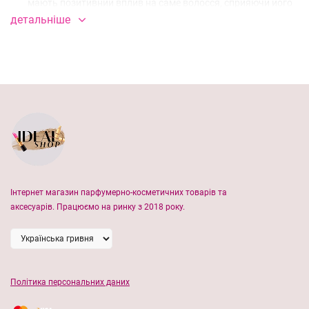
мають позитивний вплив на саме волосся, сприяючи його
детальніше
зволоженню та відновленню його структури.
АКТИВНІ КОМПОНЕНТИ:
Алантоїн – допомагає утримувати вологу, запобігаючи
сухості тазневодненню волосся.
Гідролізат протеїнів кератину – це основний компонент,
щовідповідає за структуру волосся та захищає волосся
при термообробці.
Д-пантенол – здатен проникати в глиб волосся та шкіри
Інтернет магазин парфумерно-косметичних товарів та
голови, завдяки чому підвищує міцність, посилює блиск та
аксесуарів. Працюємо на ринку з 2018 року.
гладкість.
Гель алое вери – закриває кутикулу, волосся також
стають меншсхильне до пошкоджень, сплутування або
електризації.
Політика персональних даних
Спосіб застосування:
достатню кількість шампуню нанести на