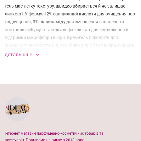
гель має легку текстуру, швидко вбирається й не залишає
липкості. У формулі
2% саліцилової кислоти
для очищення пор
і відлущення,
3% ніацинаміду
для зменшення запалень та
контролю себуму, а також альфа-глюкан для зволоження й
підтримки мікрофлори шкіри. Крем-гель підходить для
щоденного використання, особливо якщо твоя
шкіра схильна
до висипань, почервонінь і жирного блиску.
детальніше
Чому він особливий?
Очищає та оновлює:
саліцилова кислота глибоко
проникає в пори, м’яко відлущуючи ороговілий шар.
Заспокоює та відновлює:
ніацинамід допомагає зменшити
запалення й почервоніння, підтримує рівний тон шкіри.
Підтримує здорову мікрофлору:
альфа-глюкан зволожує
та зберігає баланс шкіри.
Інтернет магазин парфумерно-косметичних товарів та
Не обтяжує:
текстура крем-гелю легка, ідеально підходить
аксесуарів. Працюємо на ринку з 2018 року.