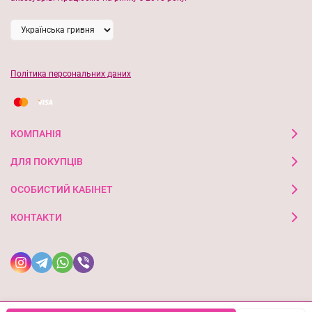
для щоденного нанесення навіть улітку.
Активні компоненти:
Salicylic Acid 2%
– очищує пори, бореться з висипаннями,
Політика персональних даних
стимулює оновлення шкіри.
Niacinamide 3%
– зменшує почервоніння, регулює
вироблення себуму, зміцнює захисний бар’єр.
КОМПАНІЯ
Alpha-glucan 1%
– зволожує шкіру та підтримує її
ДЛЯ ПОКУПЦІВ
мікробіом.
ОСОБИСТИЙ КАБІНЕТ
Цікаві факти:
КОНТАКТИ
2% саліцилової кислоти
— оптимальна концентрація для
боротьби з акне без надмірного подразнення.
Альфа-глюкан
має пребіотичну дію
— підтримує здорову
мікрофлору шкіри, важливу для її захисної функції.