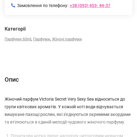
Замовлення по телефону:
+38 (093) 453- 44-37
Категорії
,
,
Парфуми 60ml
Парфуми
Жіночі парфуми
Опис
Характеристики
Відгуки (0)
(без названия)
Опис
Жіночий парфум Victoria Secret Very Sexy Sea відноситься до
групи квіткових ароматів. У кожній ноті води відчувається
вишукане пахощі рослин, які з'єднуються окремими акордами
та втілюються в єдиній мелодії чудового жіночого парфуму.
Початкова нотка дарує насолоду цитрусовим нюансом