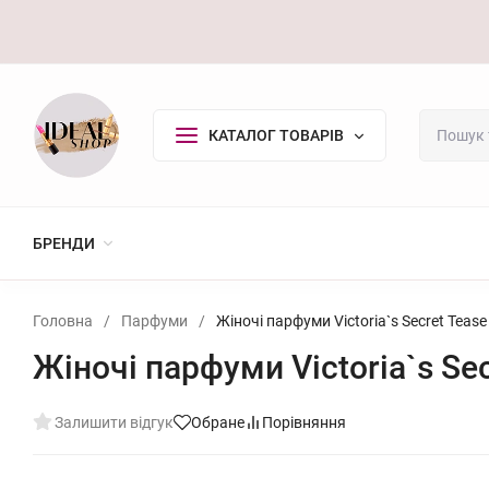
Оплата/Доставка
Повернення
Контакти
Покупцю
КАТАЛОГ ТОВАРІВ
БРЕНДИ
Головна
/
Парфуми
/
Жіночі парфуми Victoria`s Secret Tease
Жіночі парфуми Victoria`s Se
Залишити відгук
Обране
Порівняння