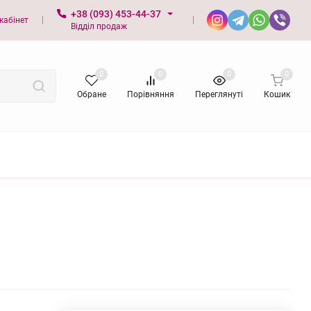
+38 (093) 453-44-37
кабінет
Відділ продаж
0
0
0
0
Обране
Порівняння
Переглянуті
Кошик