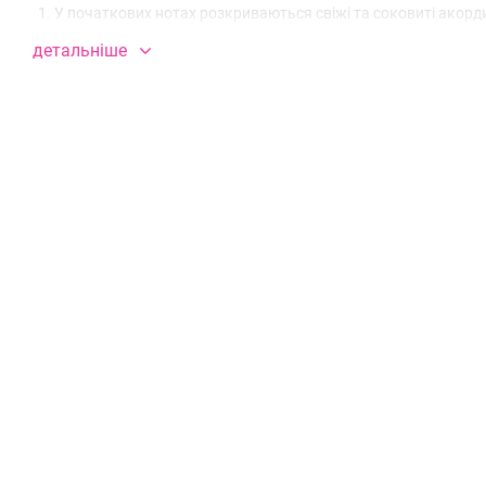
У початкових нотах розкриваються свіжі та соковиті акорди
привабливе враження.
детальніше
Після цього на сцену виходять вишукані квіткові ноти гарден
та жіночності.
На завершення цієї чарівної подорожі розкривається глибокий
шоколаду, залишаючи за собою чуттєве та незабутнє враж
В нашому магазині різноманітний вибір парфумів якісних ре
до оригіналу та мають стійкість до 24 годин.