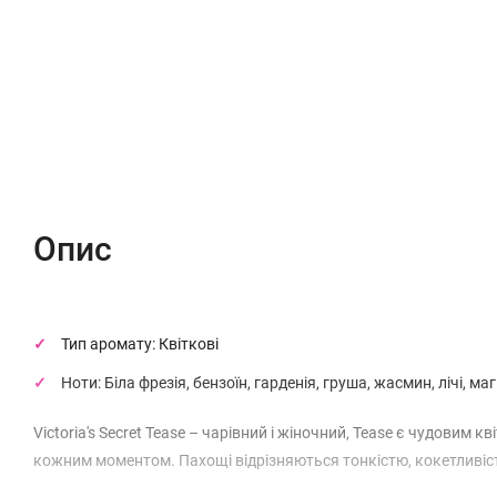
Опис
Характеристики
Відгуки (0)
Опис
Тип аромату: Квіткові
Ноти: Біла фрезія, бензоїн, гарденія, груша, жасмин, лічі,
Victoria's Secret Tease – чарівний і жіночний, Tease є чудовим 
кожним моментом. Пахощі відрізняються тонкістю, кокетливіс