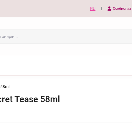
RU
Особистий 
 58ml
cret Tease 58ml