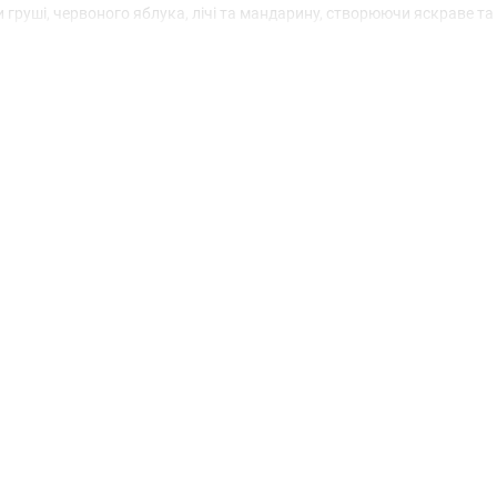
 груші, червоного яблука, лічі та мандарину, створюючи яскраве та
ії, жасмину, магнолії, солодкого горошку та фрезії, які додають виш
 і чарівний шлейф з нот амбри, бензоїну, мускусу, сандалу, чорної в
ення.
плік за дуже доступними цінами та з ориганільною якістю. Вони 1в1