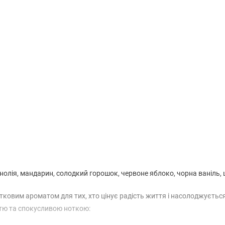
(без названия)
 магнолія, мандарин, солодкий горошок, червоне яблоко, чорна ваніль
квітковим ароматом для тих, хто цінує радість життя і насолоджуєтьс
тю та спокусливою ноткою: