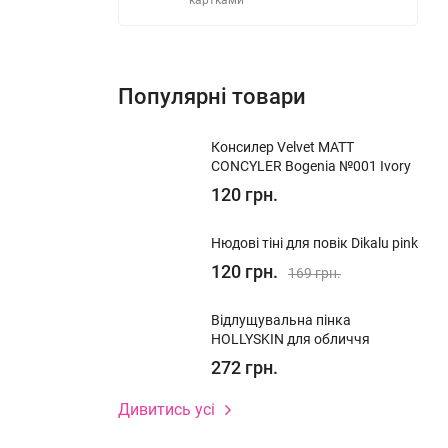
картками
уканості
Популярні товари
анілі та
Консилер Velvet MATT
CONCYLER Bogenia №001 Ivory
120 грн.
 подібні
Нюдові тіні для повік Dikalu pink
120 грн.
169 грн.
Відлущувальна пінка
HOLLYSKIN для обличчя
272 грн.
Дивитись усі