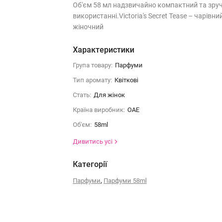
Об'єм 58 мл надзвичайно компактний та зру
використанні.Victoria's Secret Tease – чарівний
жіночний
Характеристики
Група товару:
Парфуми
Тип аромату:
Квіткові
Стать:
Для жінок
Країна виробник:
ОАЕ
Об'єм:
58ml
Дивитись усі
Категорії
,
Парфуми
Парфуми 58ml