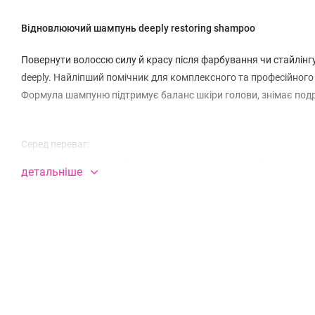
Відновлюючий шампунь deeply restoring shampoo
Повернути волоссю силу й красу після фарбування чи стайлін
deeply. Найліпший помічник для комплексного та професійного
Формула шампуню підтримує баланс шкіри голови, знімає подра
Серед переваг:
— Контроль жирності й комфорт для шкіри голови. Екстракт гам
детальніше
допомагає боротися з лупою, — доглядовий мастхев для жирної
— Відновлення структури волосся. Церамід NP утримує вологу 
стійким до ламкості;
— Зволоження та еластичність. Відновлюючий шампунь діплі ре
легше піддається стайлінгу;
— Захист і антиоксидантна дія. Вітамін Е (токоферол) нейтраліз
сяйва.