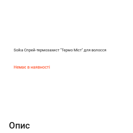
Soika Спрей-термозахист "Термо Міст" для волосся
Немає в наявності
Опис
Характеристики
Відгуки (0)
Опис