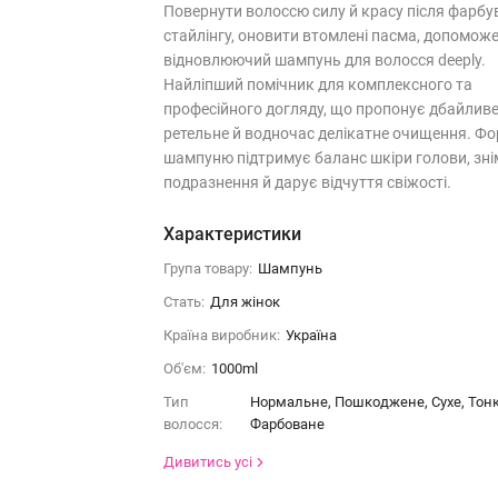
Повернути волоссю силу й красу після фарбу
стайлінгу, оновити втомлені пасма, допомож
відновлюючий шампунь для волосся deeply.
Найліпший помічник для комплексного та
професійного догляду, що пропонує дбайливе
ретельне й водночас делікатне очищення. Ф
шампуню підтримує баланс шкіри голови, зн
подразнення й дарує відчуття свіжості.
Характеристики
Група товару:
Шампунь
Стать:
Для жінок
Країна виробник:
Україна
Об'єм:
1000ml
Тип
Нормальне, Пошкоджене, Сухе, Тонк
волосся:
Фарбоване
Дивитись усі