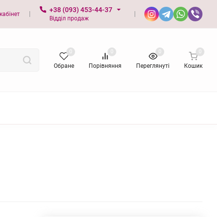
+38 (093) 453-44-37
кабінет
Відділ продаж
0
0
0
0
Обране
Порівняння
Переглянуті
Кошик