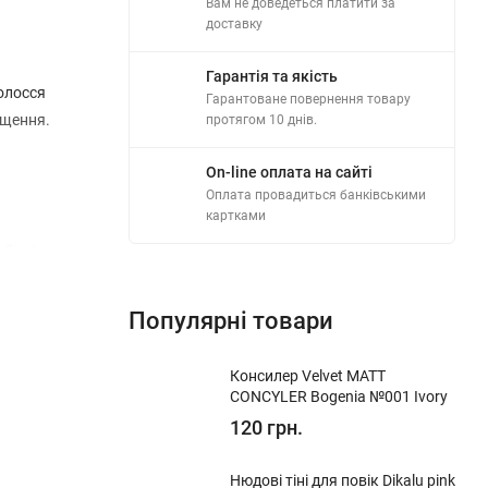
Вам не доведеться платити за
доставку
Гарантія та якість
олосся
Гарантоване повернення товару
ищення.
протягом 10 днів.
On-line оплата на сайті
Оплата провадиться банківськими
картками
біж і
жним,
Популярні товари
ми та
Консилер Velvet MATT
CONCYLER Bogenia №001 Ivory
 й додає
120 грн.
Нюдові тіні для повік Dikalu pink