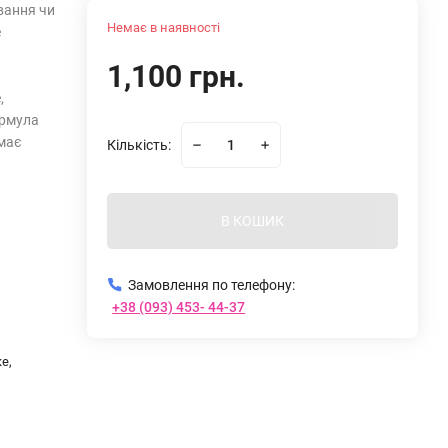
вання чи
Немає в наявності
е
1,100 грн.
,
ормула
імає
Кількість:
В КОШИК
Замовлення по телефону:
+38 (093) 453- 44-37
е,