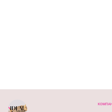
Hexamethylindanopyran, Limonene, Linalyl Acetate, Citric Acid.
Протипоказання:
Індивідуальна чутливість до компонентів засобу
КОМПАН