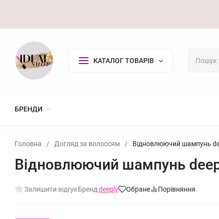
Оплата/Доставка
Повернення
Контакти
Покупцю
КАТАЛОГ ТОВАРІВ
БРЕНДИ
Головна
/
Догляд за волоссям
/
Відновлюючий шампунь dee
Відновлюючий шампунь deepl
Залишити відгук
Бренд:
deeply
Обране
Порівняння