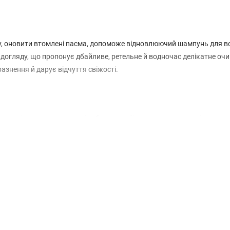
гу, оновити втомлені пасма, допоможе відновлюючий шампунь для в
 догляду, що пропонує дбайливе, ретельне й водночас делікатне оч
знення й дарує відчуття свіжості.
амелісу має властивості себорегуляції, зменшує почервоніння, свер
, сильної до подразнень дерми;
всередині стрижня, робить його більш щільним, еластичним та пру
гулює гідро- та ліпідний баланс. Волосся стає сильнішими, м’якши
ує вплив вільних радикалів, підтримує здоров’я на клітинному рівні