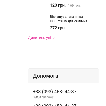
дерми
120 грн.
169 грн.
Відлущувальна пінка
HOLLYSKIN для обличчя
272 грн.
Дивитись усі
Допомога
lucoside,
Parfum
+38 (093) 453- 44-37
oxypropyl
Відділ продажу
ate, Sodium
te,
+38 (093) 453- 44-37