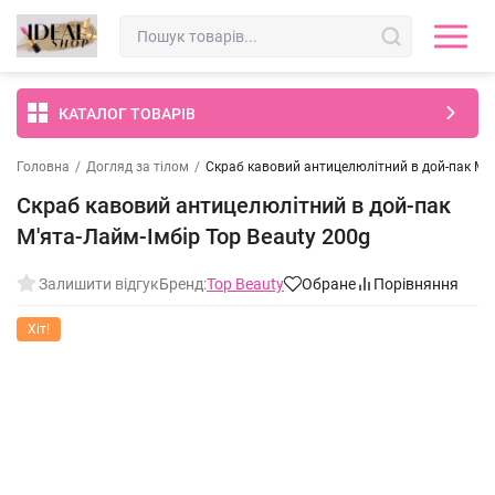
КАТАЛОГ ТОВАРІВ
Головна
/
Догляд за тілом
/
Скраб кавовий антицелюлітний в дой-пак М'я
Скраб кавовий антицелюлітний в дой-пак
М'ята-Лайм-Імбір Top Beauty 200g
Залишити відгук
Бренд:
Top Beauty
Обране
Порівняння
Хіт!