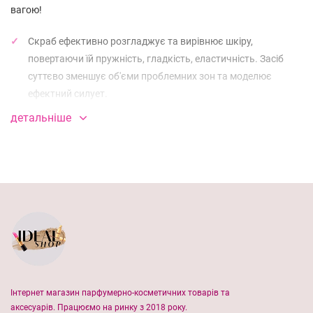
вагою!
Скраб ефективно розгладжує та вирівнює шкіру,
повертаючи їй пружність, гладкість, еластичність. Засіб
суттєво зменшує об'єми проблемних зон та моделює
ефектний силует.
детальніше
Зерна кави, морська сіль та ефірні олії розсмоктують жир
та активізують приплив крові до проблемних ділянок,
покращуючи стан шкірного покриву.
До складу скрабу входять:
молоті кавові зерна, морська сіль, каприлік тригліцерид, ефірні
олії м'яти, імбиру, лайма, лемонграса, олія авокадо, олія
мигдалю, кокамідопропілбетаїн, вітаміни А, Е.
Спосіб застосування: Нанести скраб на вологе тіло масажними
Інтернет магазин парфумерно-косметичних товарів та
рухами, приділяючи увагу проблемним зонам. Залишіть на 5-
аксесуарів. Працюємо на ринку з 2018 року.