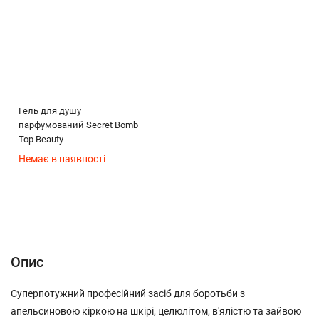
Гель для душу
парфумований Secret Bomb
Top Beauty
Немає в наявності
Опис
Характеристики
Відгуки (0)
(без названия)
Опис
Суперпотужний професійний засіб для боротьби з
апельсиновою кіркою на шкірі, целюлітом, в'ялістю та зайвою