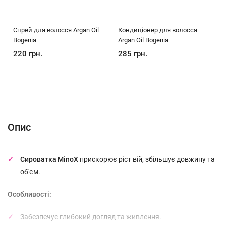
Спрей для волосся Argan Oil
Кондиціонер для волосся
Bogenia
Argan Oil Bogenia
220 грн.
285 грн.
Опис
Характеристики
Відгуки (0)
(без названия)
Опис
Сироватка MinoX
прискорює ріст вій, збільшує довжину та
об'єм.
Особливості:
Забезпечує глибокий догляд та живлення.