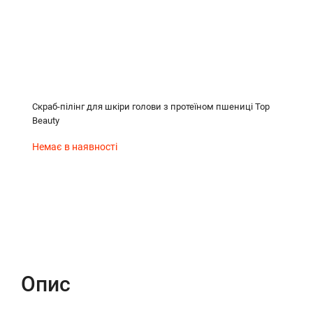
Скраб-пілінг для шкіри голови з протеїном пшениці Top
Beauty
Немає в наявності
Опис
Характеристики
Відгуки (0)
Опис