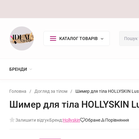
Оплата/Доставка
Повернення
Контакти
Покупцю
КАТАЛОГ ТОВАРІВ
БРЕНДИ
Головна
/
Догляд за тілом
/
Шимер для тіла HOLLYSKIN Lust
Шимер для тіла HOLLYSKIN Lu
Залишити відгук
Бренд:
Hollyskin
Обране
Порівняння