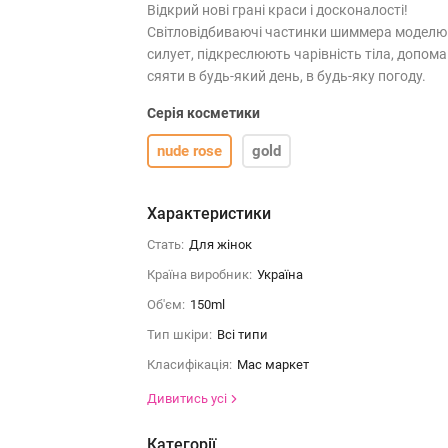
Відкрий нові грані краси і досконалості!
Світловідбиваючі частинки шиммера модел
силует, підкреслюють чарівність тіла, допом
сяяти в будь-який день, в будь-яку погоду.
Серія косметики
nude rose
gold
Характеристики
Стать:
Для жінок
Країна виробник:
Україна
Об'єм:
150ml
Тип шкіри:
Всі типи
Класифікація:
Мас маркет
Дивитись усі
Категорії