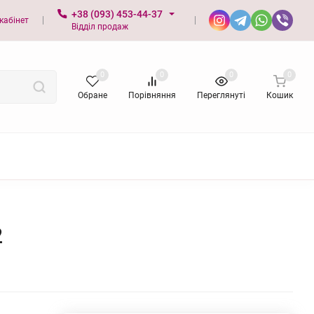
+38 (093) 453-44-37
кабінет
Відділ продаж
0
0
0
0
Обране
Порівняння
Переглянуті
Кошик
2