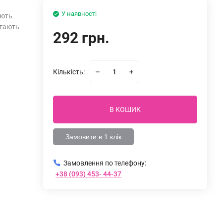
У наявності
юють
агають
292 грн.
Кількість:
В КОШИК
Замовити в 1 клік
Замовлення по телефону:
+38 (093) 453- 44-37