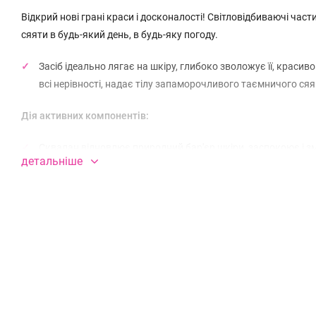
Відкрий нові грані краси і досконалості! Світловідбиваючі ча
сяяти в будь-який день, в будь-яку погоду.
Засіб ідеально лягає на шкіру, глибоко зволожує її, красив
всі нерівності, надає тілу запаморочливого таємничого ся
Дія активних компонентів:
Сквалан відновлює природний бар'єр шкіри, заспокоює і зм
детальніше
Олія авокадо пом'якшує, розгладжує, інтенсивно живить суху
втраті вологи.
Спосіб застосування:
нанести невелику кількість засобу на ті
Може залишати сліди на одязі.
Щоб запобігти цьому, наносьте 
Склад: Aqua (Water), Mica, Glycerin, Caprylic/Capric Triglyceride,
Squalane, Persea Gratissima Oil, Disodium EDTA, Phenoxyethanol, Et