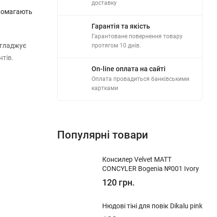
доставку
опомагають
Гарантія та якість
Гарантоване повернення товару
 згладжує
протягом 10 днів.
нтів.
On-line оплата на сайті
Оплата провадиться банківськими
картками
дермальній
Популярні товари
Консилер Velvet MATT
CONCYLER Bogenia №001 Ivory
рання.
120 грн.
l Alcohol,
Нюдові тіні для повік Dikalu pink