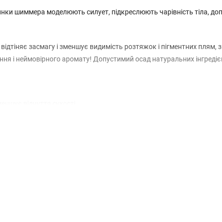
стинки шиммера моделюють силует, підкреслюють чарівність тіла, д
о відтіняє засмагу і зменшує видимість розтяжок і пігментних плям,
яння і неймовірного аромату! Допустимий осад натуральних інгредіє
еншує відчуття сухості.
 і дуже суху шкіру, зміцнює її захисний бар'єр, запобігає трансепі
ло масажними рухами.
на відкриті ділянки тіла, зачекайте декілька хвилин до повного вби
 Ammonium Acryloyldimethyltaurate/Vp Copolymer, Propylene Glycol, T-Buty
hylhexylglycerin, Parfum, Coumarin, Limonene, Linalool, CI 77891.