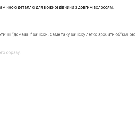
езамінною деталлю для кожної дівчини з довгим волоссям.
отичні “домашні” зачіски. Саме таку зачіску легко зробити об”ємно
ого образу.
бно терміново зібрати все волосся у хвіст або гульку — це незамін
є волосся.
ід кількох штук до кількох десятків штук і зазвичай - “потрібно ще 
отрі ідеально доповнять ваш образ.