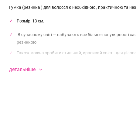
Гумка (резинка ) для волосся є необхідною , практичною та н
Розмір: 13
см
.
В сучасному світі — набувають все більше популярності ха
резинкою.
Також можна зробити стильний, красивий хвіст - для ділов
Багатофункціональність прикраси важко не оцінити: якщо потрі
детальніше
річ. Вона не лише стильно виглядає, а й є мягкою та не травму
Гумка для волосся є в арсеналі кожної дівчини в кількості в
під цей наряд”.
В нашому магазині Ви можете придбати стильні резинки, к