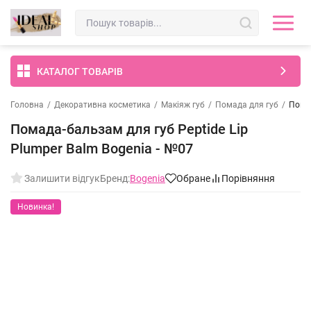
КАТАЛОГ ТОВАРІВ
Головна
/
Декоративна косметика
/
Макіяж губ
/
Помада для губ
/
Помад
Помада-бальзам для губ Peptide Lip
Plumper Balm Bogenia - №07
Залишити відгук
Бренд:
Bogenia
Обране
Порівняння
Новинка!