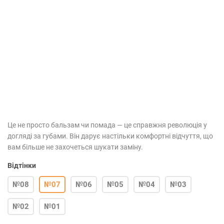
Це не просто бальзам чи помада — це справжня революція у
догляді за губами. Він дарує настільки комфортні відчуття, що
вам більше не захочеться шукати заміну.⁣⁣⠀
Відтінки
№08
№07
№06
№05
№04
№03
№02
№01