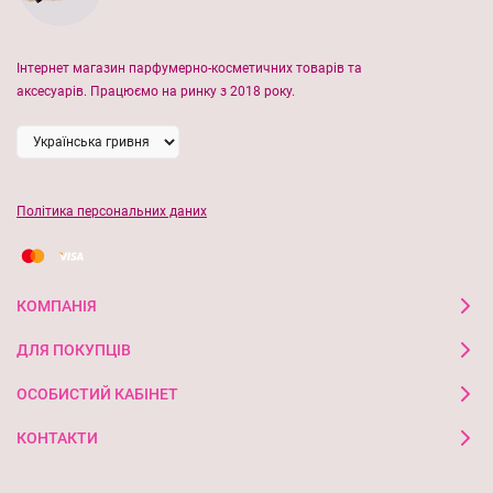
дарує природний сяючий фініш та виразний колір.⁣⁣⠀
⁣Завдяки імбиру губи стають більш соковитими та
Інтернет магазин парфумерно-косметичних товарів та
аксесуарів. Працюємо на ринку з 2018 року.
привабливими, а пептиди піклуються про їхню гладкість і
доглянутість.⁣
Зручний формат у вигляді олівця з аплікатором забезпечує
рівномірне нанесення, не розтікається й ідеально підходить
Політика персональних даних
навіть для швидкого нанесення! ⁣
КОМПАНІЯ
ДЛЯ ПОКУПЦІВ
ОСОБИСТИЙ КАБІНЕТ
КОНТАКТИ