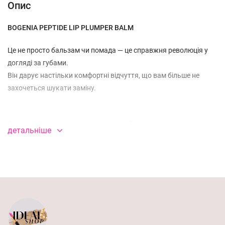
Опис
BOGENIA PEPTIDE LIP PLUMPER BALM⁣⁣⠀
⁣⁣Це не просто бальзам чи помада — це справжня революція у
догляді за губами.
Він дарує настільки комфортні відчуття, що вам більше не
захочеться шукати заміну.⁣⁣⠀
Завдяки формулі з пептидами та імбирем цей плампер:⁣⁣⠀
детальніше
⁣⁣миттєво додає об’єму та чуттєвості;⁣⁣
дарує ефект легкого “тепла”, стимулюючи кровообіг;⁣⁣
зволожує та живить губи протягом усього дня;⁣⁣
захищає від негативних впливів довкілля;⁣⁣
має шовковисту текстуру без липкості;⁣⁣