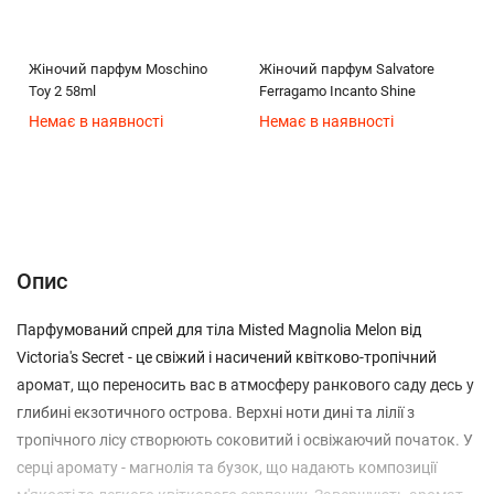
Жіночий парфум Moschino
Жіночий парфум Salvatore
Toy 2 58ml
Ferragamo Incanto Shine
Немає в наявності
Немає в наявності
Опис
Характеристики
Відгуки (0)
(без названия)
Опис
Парфумований спрей для тіла Misted Magnolia Melon від
Victoria's Secret - це свіжий і насичений квітково-тропічний
аромат, що переносить вас в атмосферу ранкового саду десь у
глибині екзотичного острова. Верхні ноти дині та лілії з
тропічного лісу створюють соковитий і освіжаючий початок. У
серці аромату - магнолія та бузок, що надають композиції