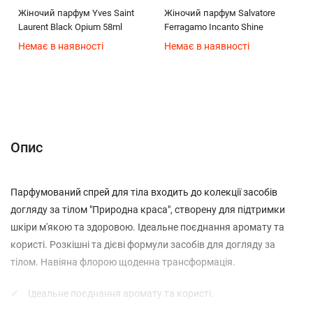
Жіночий парфум Yves Saint
Жіночий парфум Salvatore
Laurent Black Opium 58ml
Ferragamo Incanto Shine
Немає в наявності
Немає в наявності
Опис
Характеристики
Відгуки (0)
(без названия)
Опис
Парфумований спрей для тіла входить до колекції засобів
догляду за тілом "Природна краса", створену для підтримки
шкіри м'якою та здоровою. Ідеальне поєднання аромату та
користі. Розкішні та дієві формули засобів для догляду за
тілом. Навіяна флорою щоденна трансформація.
Ідеальне поєднання аромату та користі.