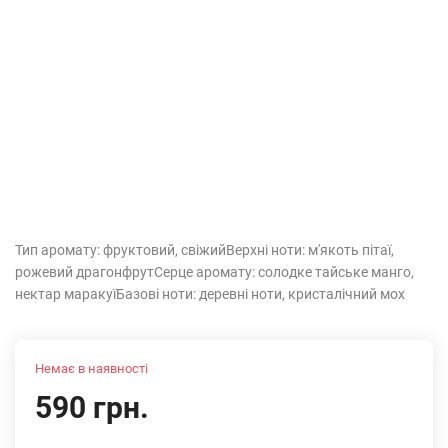
Тип аромату: фруктовий, свіжий​ Верхні ноти: м'якоть пітаї,
рожевий драгонфрут​ Серце аромату: солодке тайське манго,
нектар маракуї​ Базові ноти: деревні ноти, кристалічний мох
Немає в наявності
590 грн.