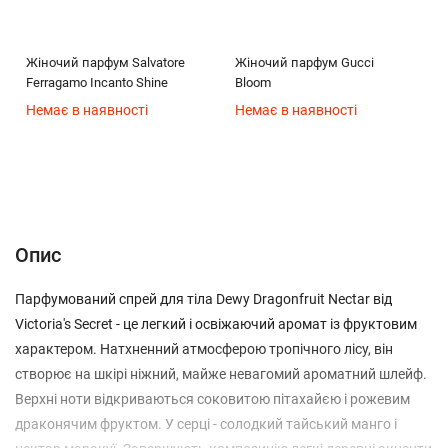
Жіночий парфум Salvatore
Жіночий парфум Gucci
Ferragamo Incanto Shine
Bloom
Немає в наявності
Немає в наявності
Опис
Характеристики
Відгуки (0)
(без названия)
Опис
Парфумований спрей для тіла Dewy Dragonfruit Nectar від
Victoria's Secret - це легкий і освіжаючий аромат із фруктовим
характером. Натхненний атмосферою тропічного лісу, він
створює на шкірі ніжний, майже невагомий ароматний шлейф.
Верхні ноти відкриваються соковитою пітахайєю і рожевим
драконячим фруктом. У серці - солодкий тайський манго і