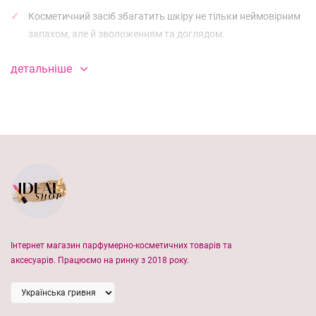
Косметичний засіб збагатить шкіру не тільки неймовірним
запахом, але й зволоженням та доглядом.
Продукт дбайливо зволожує та залишає шкіру м'якою,
детальніше
ніжною та шовковистою.
Опис аромату:
Неприборканий і живий, Bombshell Passion - це виразний,
елегантний букет з наелектризованих квітів і соковитого
відблиску.
Королівський піон, соковита троянда Фуксія і блискучий
ігорстий аромат з чорної смородини, створюють
дивовижне поєднання у яскравому і розкішному букеті
Інтернет магазин парфумерно-косметичних товарів та
аромату. Розкішні дерев’яні ноти зустрічаються з легким,
аксесуарів. Працюємо на ринку з 2018 року.
як мускус, у стилі теплого поєднання.
Одна з головних переваг лосьйону Bombshell Passion Brand
Collection - приємний, чуттєвий аромат. Це одночасно