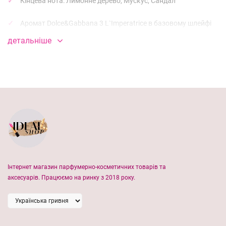
Кінцева нота: Лимонне дерево, Мускус, Сандал
Аромат Dolce&Gabbana 3 L`Imperatrice в базовому шлейфі
виражений елегантною стриманістю квітучих рожевих
детальніше
цикламенів, чуттєвістю й пряними нотами мускусу.
Цей запах вибирають юні леді, які вміють користуватися
розкішними аксесуарами та знаються на мистецтві
зваблювання. З парфумами Dolce&Gabbana 3 L`Imperatrice
жінка – завжди загадка, свіжа та надзвичайна, сліпуча та
чарівна. Чарівне поєднання натуральних і природних
компонентів робить кожну леді справжньою
імператрицею.
Аромат D&G L`Imperatrice 3 відмінно підійде молодим і
Інтернет магазин парфумерно-косметичних товарів та
прекрасним дівчатам, чия краса точно починає
аксесуарів. Працюємо на ринку з 2018 року.
розкриватися, подібно до яскравих і звабливих кольорів.
В нашому магазині різноманітний вибір парфумів якісних
реплік за дуже доступними цінами та з ориганільною