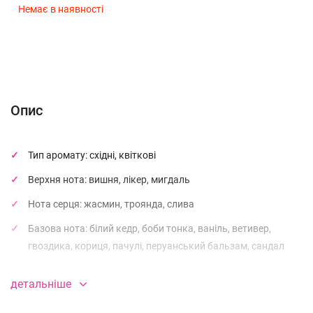
Немає в наявності
Опис
Характеристики
Відгуки (0)
(без названия)
Опис
Тип аромату: східні, квіткові
Верхня нота: вишня, лікер, мигдаль
Нота серця: жасмин, троянда, слива
Базова нота: білий кедр, боби тонка, ваніль, ветивер,
гвоздика, кориця, пачулі, перуанський бальзам, сандал
Tom Ford класифікується як унісекс -і належить сімействам
детальніше
Фруктові, Квіткові та Гурманські.