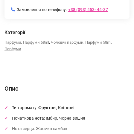
Замовлення по телефону:
+38 (093) 453- 44-37
Категорії
,
,
,
,
Парфуми
Парфуми 58ml
Чоловічі парфуми
Парфуми 58ml
Парфуми
Опис
Характеристики
Відгуки (0)
(без названия)
Опис
Тип аромату: Фруктові, Квіткові
Початкова нота: Імбир, Чорна вишня
Нота серця: Жасмин самбак