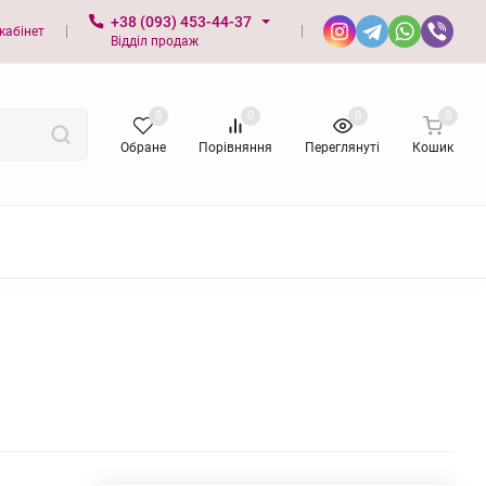
+38 (093) 453-44-37
кабінет
Відділ продаж
0
0
0
0
Обране
Порівняння
Переглянуті
Кошик