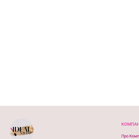
КОМПАН
Про Ком