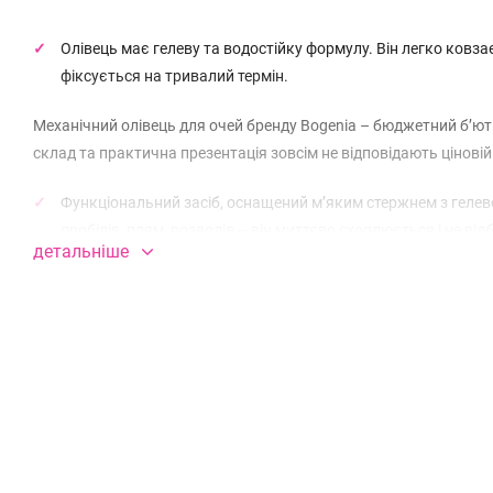
Олівець має гелеву та водостійку формулу. Він легко ковзає
фіксується на тривалий термін.
Механічний олівець для очей бренду Bogenia – бюджетний б’юті
склад та практична презентація зовсім не відповідають ціновій
Функціональний засіб, оснащений м’яким стержнем з гелев
пробілів, плям, розводів – він миттєво схоплюється і не ві
детальніше
Насичена пігментація і вологостійка формула дають змогу 
якими видами косметики ви комбінуєте його властивості.
Особливості механічного олівця для очей від Bogeniа:
- має практичну система складання з обертальним ме
- доповнений зручним ковпачком для безпечного тран
- м’який стержень дбайливо контактує з тонкою шкіро
- не провокує її подразнень і почервонінь;