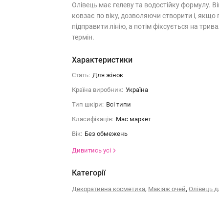
Олівець має гелеву та водостійку формулу. Ві
ковзає по віку, дозволяючи створити і, якщо 
підправити лінію, а потім фіксується на трив
термін.
Характеристики
Стать:
Для жінок
Країна виробник:
Україна
Тип шкіри:
Всі типи
Класифікація:
Мас маркет
Вік:
Без обмежень
Дивитись усі
Категорії
,
,
Декоративна косметика
Макіяж очей
Олівець д