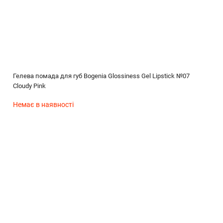
Гелева помада для губ Bogenia Glossiness Gel Lipstick №07
Cloudy Pink
Немає в наявності
(без названия)