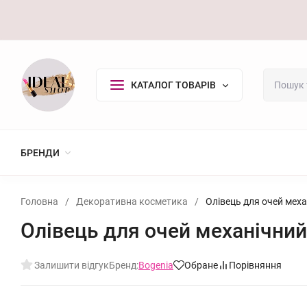
Оплата/Доставка
Повернення
Контакти
Покупцю
КАТАЛОГ ТОВАРІВ
БРЕНДИ
Головна
/
Декоративна косметика
/
Олівець для очей меха
Олівець для очей механічний
Залишити відгук
Бренд:
Bogenia
Обране
Порівняння