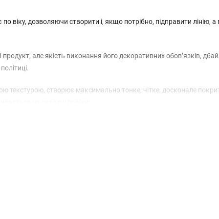
 по віку, дозволяючи створити і, якщо потрібно, підправити лінію, а 
-продукт, але якість виконання його декоративних обов’язків, дба
 політиці.
ою текстурою, створює максимально тонке, чітке, досконале покри
дбивається на складці повіки.
забути про корекцію ранкового макіяжу на увесь день, незважаючи н
ханізмом;
спортування;
ю навколо очей;