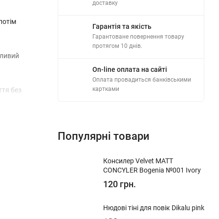
доставку
потім
Гарантія та якість
Гарантоване повернення товару
протягом 10 днів.
йливий
On-line оплата на сайті
Оплата провадиться банківськими
картками
ття без
а те, з
Популярні товари
Консилер Velvet MATT
CONCYLER Bogenia №001 Ivory
120 грн.
Нюдові тіні для повік Dikalu pink