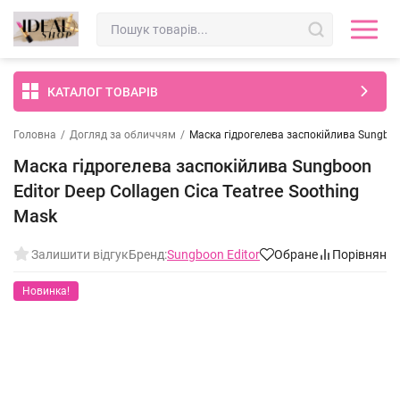
КАТАЛОГ ТОВАРІВ
Головна
/
Догляд за обличчям
/
Маска гідрогелева заспокійлива Sungboon
Маска гідрогелева заспокійлива Sungboon
Editor Deep Collagen Cica Teatree Soothing
Mask
Залишити відгук
Бренд:
Sungboon Editor
Обране
Порівнянн
Новинка!