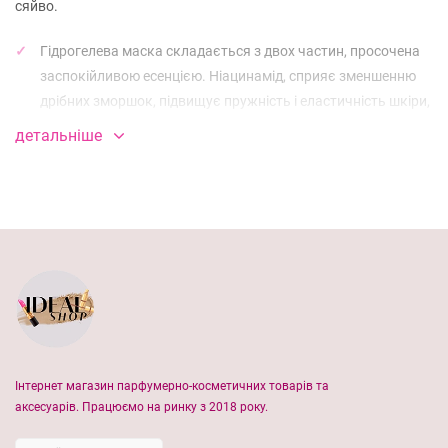
сяйво.
Гідрогелева маска складається з двох частин, просочена
заспокійливою есенцією. Ніацинамід, сприяє зменшенню
дрібних зморшок, підвищує пружність і еластичність шкіри,
зменшуючи при цьому почервоніння.
детальніше
Екстракт центелли азіатської та чайного дерева
заспокоюють подразнення, повертаючи шкірі відчуття
комфорту, а гідролізована гіалуронова кислота забезпечує
інтенсивне зволоження.
Після застосування маски шкіра залишається помітно
зволожена, заспокоєна і підтягнута.
Засіб не містить ароматизаторів і підходить для чутливої
шкіри.
Інтернет магазин парфумерно-косметичних товарів та
аксесуарів. Працюємо на ринку з 2018 року.
Властивості засобу: