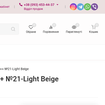
+38 (093) 453-44-37
кабінет
Відділ продаж
0
0
0
0
Обране
Порівняння
Переглянуті
Кошик
+ №21-Light Beige
 №21-Light Beige