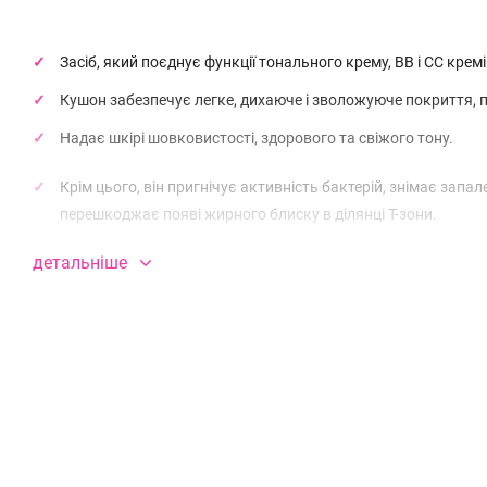
Засіб, який поєднує функції тонального крему, ВВ і СС крем
Кушон забезпечує легке, дихаюче і зволожуюче покриття, 
Надає шкірі шовковистості, здорового та свіжого тону.
Крім цього, він пригнічує активність бактерій, знімає зап
перешкоджає появі жирного блиску в ділянці Т-зони.
Засіб активізує обмін речовин, регулює водний та жировий
детальніше
Кушон можна наносити в кілька шарів, протягом дня.
Підійде навіть для чутливої шкіри.
Має високий сонцезахисний фактор SPF50+/PA+++.
ЗАСТОСУВАННЯ: Натисніть спонж на губку, щоб видавити оптима
рівномірно розтушовуючи його. Після цього приступайте до на