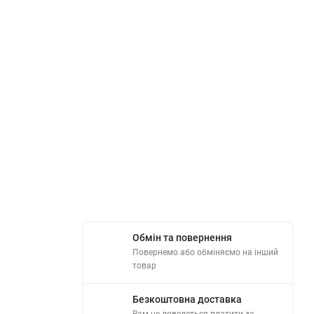
Обмін та повернення
Повернемо або обміняємо на інший
товар
Безкоштовна доставка
Вам не доведеться платити за