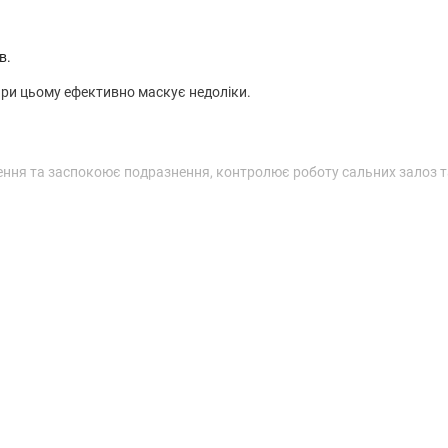
ів.
при цьому ефективно маскує недоліки.
алення та заспокоює подразнення, контролює роботу сальних залоз 
 баланс, насичує шкіру природною енергією та уповільнює вікові зм
льну кількість тонального засобу. Потім нанесіть продукт на шкір
несення декоративної косметики.