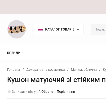
Оплата/Доставка
Повернення
Контакти
Покупцю
КАТАЛОГ ТОВАРІВ
БРЕНДИ
Головна
/
Декоративна косметика
/
Макіяж обличчя
/
К
Кушон матуючий зі стійким 
Залишити відгук
Обране
Порівняння