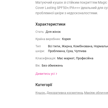
Матуючий кушон зі стійким покриттям Magic 
Cover Lasting SPF50+/PA+++ ідеальний для сух
проблемної шкіри з недосконалостями.
Характеристики
Стать:
Для жінок
Країна виробник:
Корея
Тип
Всі типи, Жирна, Комбінована, Нормаль
шкіри:
Проблемна, Суха, Чутлива
Класифікація:
Мас маркет, Професійна
Вік:
Без обмежень
Дивитись усі
Категорії
,
,
Кушон
Декоративна косметика
Макіяж обличчя