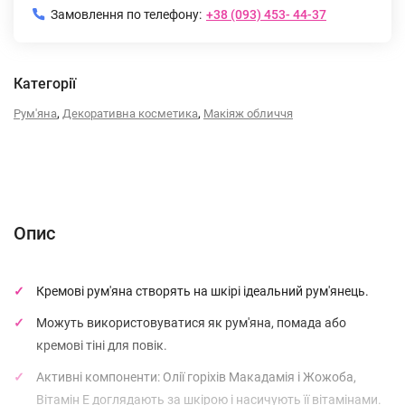
Замовлення по телефону:
+38 (093) 453- 44-37
Категорії
,
,
Рум'яна
Декоративна косметика
Макіяж обличчя
Опис
Характеристики
Відгуки (0)
(без названия)
Опис
Кремові рум'яна створять на шкірі ідеальний рум'янець.
Можуть використовуватися як рум'яна, помада або
кремові тіні для повік.
Активні компоненти: Олії горіхів Макадамія і Жожоба,
Вітамін Е доглядають за шкірою і насичують її вітамінами.