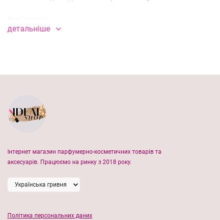
Особливості:
детальніше
компактні та легкі;
не займають багато місця в косметичці;
має приємну текстуру;
легко наноситься і добре розтушовується;
можна використовувати на шкірі губ і щічок;
прекрасно адаптується до будь-якого тону шкіри;
дарує обличчю свіжість і природний вигляд;
Інтернет магазин парфумерно-косметичних товарів та
насиченість регулюється кількістю нашарування.
аксесуарів. Працюємо на ринку з 2018 року.
Спосіб використання: нанесіть румʼяна тонким шаром на шкіру,
розтушуйте.
Політика персональних даних