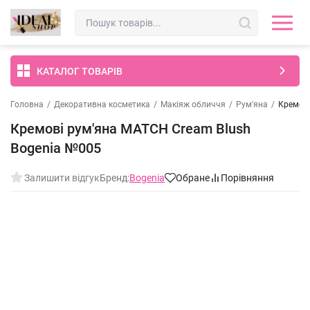
КАТАЛОГ ТОВАРІВ
Головна
/
Декоративна косметика
/
Макіяж обличчя
/
Рум'яна
/
Кремові
Кремові рум'яна MATCH Cream Blush
Bogenia №005
Залишити відгук
Бренд:
Bogenia
Обране
Порівняння