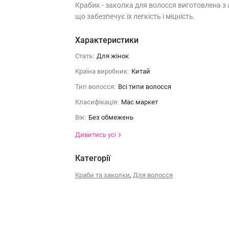
Крабик - заколка для волосся виготовлена з 
що забезпечує їх легкість і міцність.
Характеристики
Стать:
Для жінок
Країна виробник:
Китай
Тип волосся:
Всі типи волосся
Класифікація:
Мас маркет
Вік:
Без обмежень
Дивитись усі
Категорії
,
Краби та заколки
Для волосся