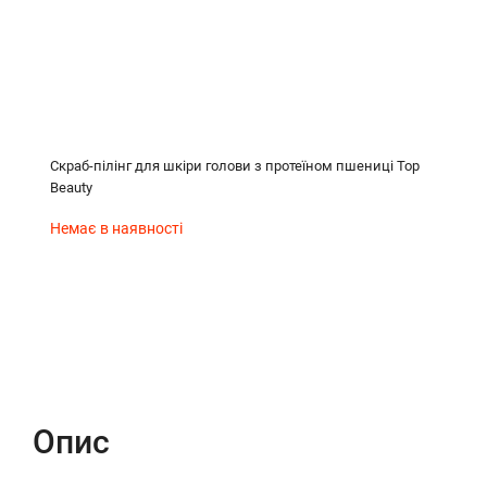
Скраб-пілінг для шкіри голови з протеїном пшениці Top
Beauty
Немає в наявності
Опис
Характеристики
Відгуки (0)
Опис