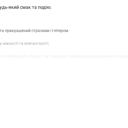
удь-який смак та подію.
ь та прикрашений стразами і глітером.
ніжності та елегантності.
ля святкового образу, так і використовувати для щоденного стилю.
тає неперевершеним.
відповідно до довжини та густоти вашого волосся.