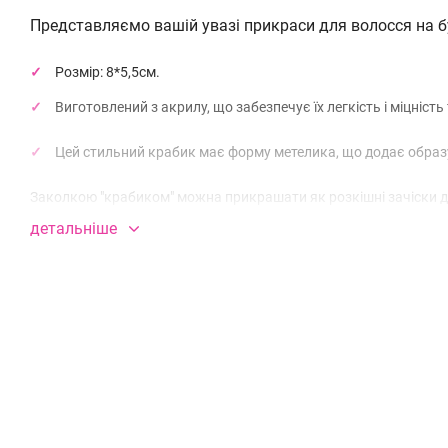
Представляємо вашій увазі прикраси для волосся на б
Розмір:
8*5,5см
.
Виготовлений з акрилу, що забезпечує їх легкість і міцніст
Цей стильний крабик має форму метелика, що додає образу 
Заколкою "крабиком" можна прикрашати як розкішні зачіски д
заколюєте і прикрашаєте своє волосся, і ваш образ відразу с
детальніше
Краб гарно тримає волосся, потрібно лише підібрати його 