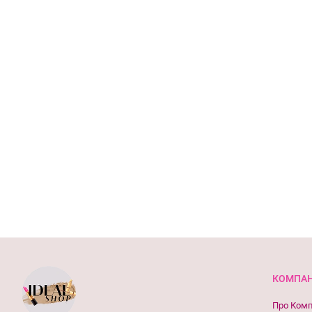
КОМПАН
Про Ком