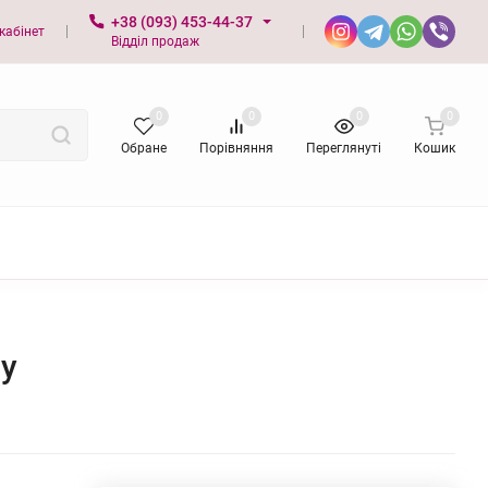
+38 (093) 453-44-37
кабінет
Відділ продаж
0
0
0
0
Обране
Порівняння
Переглянуті
Кошик
ру