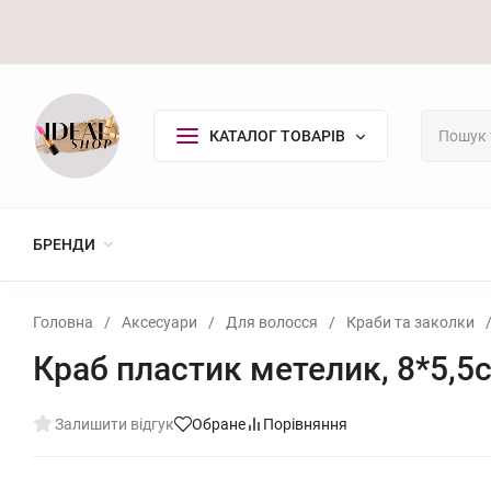
Оплата/Доставка
Повернення
Контакти
Покупцю
КАТАЛОГ ТОВАРІВ
БРЕНДИ
Головна
/
Аксесуари
/
Для волосся
/
Краби та заколки
Краб пластик метелик, 8*5,5
Залишити відгук
Обране
Порівняння