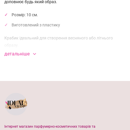
доповнює будь який образ.
Розмір: 10
см
.
Виготовлений з пластику
Крабик ідеальний для створення весняного або літнього
образу.
детальніше
Заколкою "крабиком" можна прикрашати як розкішні зачіски
для святкового образу, так і використовувати для щоденного
стилю. Ви заколюєте і прикрашаєте своє волосся, і ваш образ
відразу стає неперевершеним.
Краб гарно тримає волосся, потрібно лише підібрати його
відповідно до довжини та густоти вашого волосся.
Інтернет магазин парфумерно-косметичних товарів та