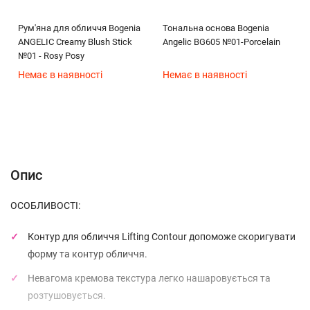
Рум'яна для обличчя Bogenia
Тональна основа Bogenia
ANGELIC Creamy Blush Stick
Angelic BG605 №01-Porcelain
№01 - Rosy Posy
Немає в наявності
Немає в наявності
Опис
Характеристики
Відгуки (0)
(без названия)
Опис
ОСОБЛИВОСТІ:
Контур для обличчя Lifting Contour допоможе скоригувати
форму та контур обличчя.
Невагома кремова текстура легко нашаровується та
розтушовується.