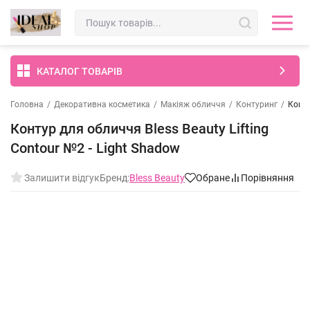
КАТАЛОГ ТОВАРІВ
Головна
/
Декоративна косметика
/
Макіяж обличчя
/
Контуринг
/
Конту
Контур для обличчя Bless Beauty Lifting
Contour №2 - Light Shadow
Залишити відгук
Бренд:
Bless Beauty
Обране
Порівняння