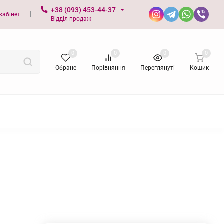
+38 (093) 453-44-37
кабінет
Відділ продаж
0
0
0
0
Обране
Порівняння
Переглянуті
Кошик