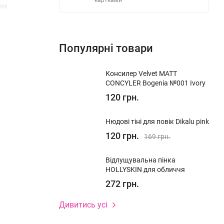
картками
их,
Популярні товари
Консилер Velvet MATT
CONCYLER Bogenia №001 Ivory
120 грн.
 подібні
Нюдові тіні для повік Dikalu pink
120 грн.
169 грн.
Відлущувальна пінка
HOLLYSKIN для обличчя
272 грн.
Дивитись усі