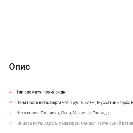
Опис
Характеристики
Відгуки (0)
Опис
Тип аромату:
пряні, східні
Початкова нота:
Бергамот, Груша, Елемі, Мускатний горіх,
Нота серця:
Гвоздика, Льон, Магнолія, Троянда
Кінцева нота:
Амбра, Кашмеран, Сандал, Таїтянський вети