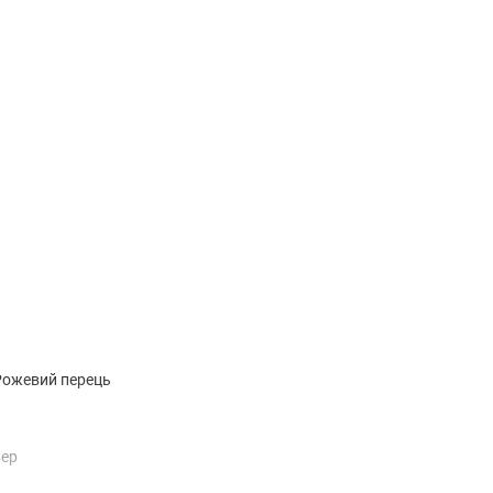
(без названия)
 Рожевий перець
вер