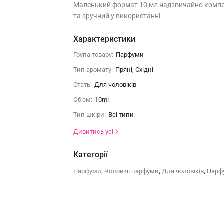
Маленький формат 10 мл надзвичайно комп
та зручний у використанні.
Характеристики
Група товару:
Парфуми
Тип аромату:
Пряні, Східні
Стать:
Для чоловіків
Об'єм:
10ml
Тип шкіри:
Всі типи
Дивитись усі
Категорії
,
,
,
Парфуми
Чоловічі парфуми
Для чоловіків
Парф