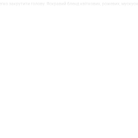
 легко закрутити голову. Яскравий бленд квіткових, рожевих, мускусн
флаконі.
в таїтянського ветівера, сандалових нот, глибоких теплих акордів
плік за дуже доступними цінами та з ориганільною якістю. Вони 1в1