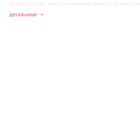
Moschino Toy Boy - один із тих чоловічих ароматів, які можуть
деревних та свіжих пряних акордів у нестандартному чорному 
детальніше
Шлейф із вираженим чоловічим характером складений з акценті
кашмерану та анімалістичних нюансів sylkolide.
В нашому магазині різноманітний вибір парфумів якісних ре
до оригіналу та мають стійкість до 24 годин.