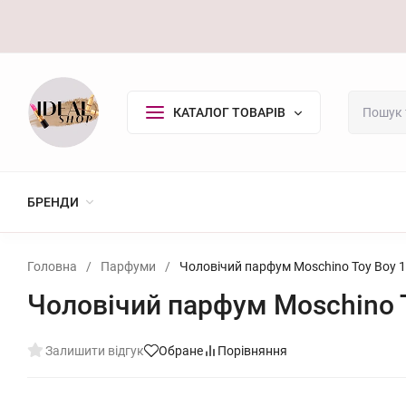
Оплата/Доставка
Повернення
Контакти
Покупцю
КАТАЛОГ ТОВАРІВ
БРЕНДИ
Головна
/
Парфуми
/
Чоловічий парфум Moschino Toy Boy 
Чоловічий парфум Moschino 
Залишити відгук
Обране
Порівняння