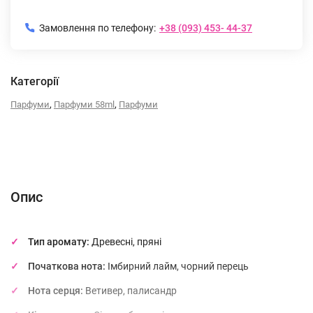
Замовлення по телефону:
+38 (093) 453- 44-37
Категорії
,
,
Парфуми
Парфуми 58ml
Парфуми
Опис
Характеристики
Відгуки (0)
(без названия)
Опис
Тип аромату:
Древесні, пряні
Початкова нота:
Імбирний лайм, чорний перець
Нота серця:
Ветивер, палисандр