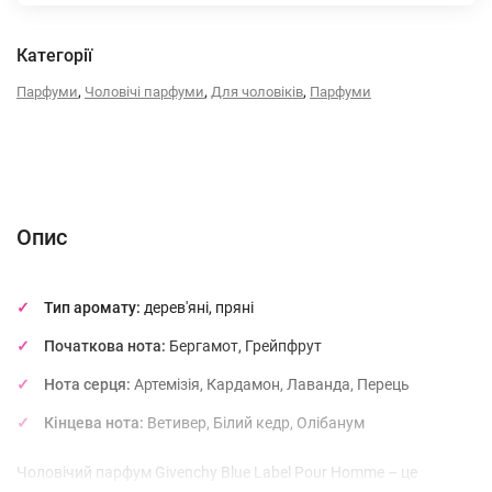
Категорії
,
,
,
Парфуми
Чоловічі парфуми
Для чоловіків
Парфуми
Опис
Характеристики
Відгуки (0)
(без названия)
Опис
Тип аромату:
дерев'яні, пряні
Початкова нота:
Бергамот, Грейпфрут
Нота серця:
Артемізія, Кардамон, Лаванда, Перець
Кінцева нота:
Ветивер, Білий кедр, Олібанум
Чоловічий парфум Givenchy Blue Label Pour Homme – це