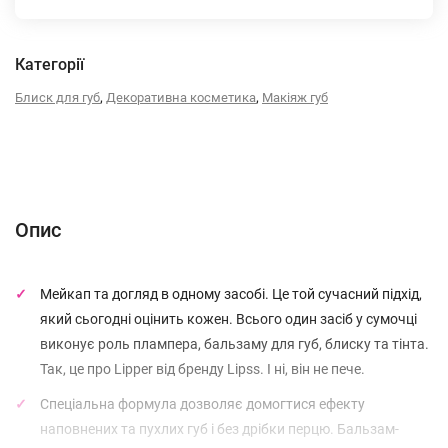
Категорії
,
,
Блиск для губ
Декоративна косметика
Макіяж губ
Опис
Характеристики
Відгуки (0)
Опис
Мейкап та догляд в одному засобі. Це той сучасний підхід,
який сьогодні оцінить кожен. Всього один засіб у сумочці
виконує роль плампера, бальзаму для губ, блиску та тінта.
Так, це про Lipper від бренду Lipss. І ні, він не пече.
Спеціальна формула дозволяє домогтися ефекту
наповнених та пухлих губ і без дрібки перцю. Бальзам-