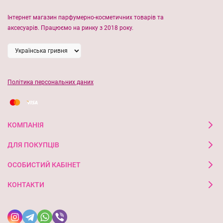
зволожує губи ⠀⠀⠀⠀
Інтернет магазин парфумерно-косметичних товарів та
аксесуарів. Працюємо на ринку з 2018 року.
Цей блиск робить губи візуально більшими та дуже
соковитими
Спосіб застосування:
Нанесіть блиск на губи спеціальним
аплікатором. Ви можете наносити блиск окремо або поверх
Політика персональних даних
рідкої чи звичайної помади.
КОМПАНІЯ
ДЛЯ ПОКУПЦІВ
ОСОБИСТИЙ КАБІНЕТ
КОНТАКТИ