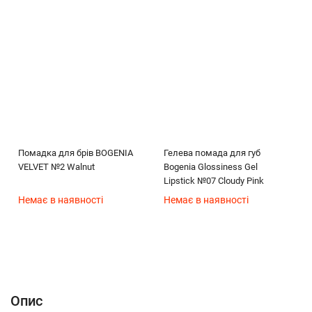
Помадка для брів BOGENIA
Гелева помада для губ
VELVET №2 Walnut
Bogenia Glossiness Gel
Lipstick №07 Cloudy Pink
Немає в наявності
Немає в наявності
Опис
Характеристики
Відгуки (0)
(без названия)
Опис