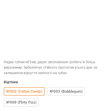
Надає губам обʼєму, дарує зволоження і робить їх більш
виразними. Забезпечує стійкість протягом усього дня, не
залишаючи відчуття липкості на губах.
Відтінки
№002 (Cotton Candy)
№003 (Bubblegum)
№008 (Flirty Fizz)