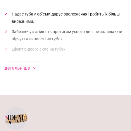
Надає губам обʼєму, дарує зволоження і робить їх більш
виразними.
Забезпечує стійкість протягом усього дня, не залишаючи
відчуття липкості на губах.
Ефект рідкого скла на губах.⠀⠀
⠀
⠀Основні переваги: ⠀⠀
⠀⠀⠀
детальніше
clean beauty ⠀⠀⠀⠀⠀
веганська формула ⠀⠀⠀⠀⠀⠀⠀
не містить глютену ⠀⠀⠀⠀⠀⠀⠀
глянцевий фініш ⠀⠀⠀⠀⠀⠀⠀
сяючий ефект ⠀⠀⠀⠀⠀⠀⠀
візуально збільшує губи ⠀⠀⠀⠀⠀⠀⠀