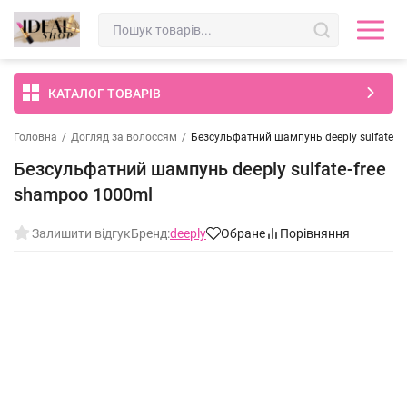
КАТАЛОГ ТОВАРІВ
Головна
/
Догляд за волоссям
/
Безсульфатний шампунь deeply sulfate-f
Безсульфатний шампунь deeply sulfate-free
shampoo 1000ml
Залишити відгук
Бренд:
deeply
Обране
Порівняння