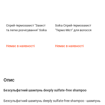
Спрей-термозахист "Захист
Soika Спрей-термозахист
та легке розчісування" Soika
"Термо Міст" для волосся
Немає в наявності
Немає в наявності
Опис
Характеристики
Відгуки (0)
(без названия)
Опис
Безсульфатний шампунь deeply sulfate-free shampoo
Безсульфатний шампунь deeply sulfate-free shampoo - шампунь