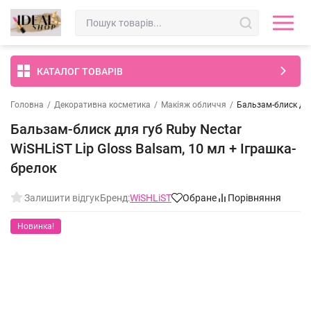
КАТАЛОГ ТОВАРІВ
Головна
/
Декоративна косметика
/
Макіяж обличчя
/
Бальзам-блиск для 
Бальзам-блиск для губ Ruby Nectar
WiSHLiST Lip Gloss Balsam, 10 мл + Іграшка-
брелок
Залишити відгук
Бренд:
WiSHLiST
Обране
Порівняння
Новинка!