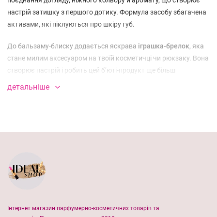
поєднання догляду, ніжного кольору й аромату, що створює
настрій затишку з першого дотику. Формула засобу збагачена
активами, які піклуються про шкіру губ.
До бальзаму-блиску додається яскрава
іграшка-брелок
, яка
стане милим аксесуаром на твоїй косметичці чи рюкзаку. Вона
створює настрій і робить цей б’юті-продукт ще більш
особливим, а
колір брелка залишиться приємним сюрпризом
!
детальніше
Натуральні олії забезпечують
глибоке зволоження,
пептид
стимулює синтез колагену
, а вітамін Е
захищає від зовнішніх
подразників.
Колір — глибокий бордовий, що виглядає
природно, але при цьому ефектно. А аромат? У ньому
відчувається свіжа випічка з корицею, нотки печеного яблука
та кави з амаретто — ніби ти у своїй улюбленій кав’ярні.
Чому він особливий?
Живить і захищає:
натуральні компоненти доглядають за
Інтернет магазин парфумерно-косметичних товарів та