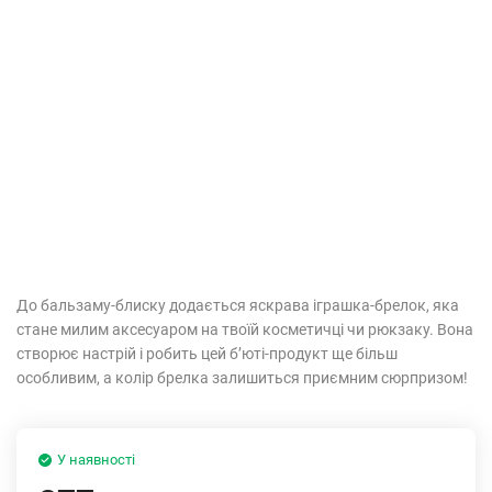
До бальзаму-блиску додається яскрава іграшка-брелок, яка
стане милим аксесуаром на твоїй косметичці чи рюкзаку. Вона
створює настрій і робить цей б’юті-продукт ще більш
особливим, а колір брелка залишиться приємним сюрпризом!
У наявності