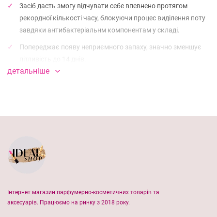
Засіб дасть змогу відчувати себе впевнено протягом
рекордної кількості часу, блокуючи процес виділення поту
завдяки антибактеріальнм компонентам у складі.
Попереджає появу неприємного запаху, значно зменшує
пітливість до 14 днів.
детальніше
Засіб легко розподіляється не залишаючи слідів на речах.
РЕКОМЕНДУЄТЬСЯ:
якщо хочете тривалий ефект проти поту та неприємного
запаху якщо є проблеми надмірного потовиділення і
неприємного запаху
як безпечний та високоефективний "перший"
антиперспірант для підлітків
можна використовувати для долонь і пахв
Інтернет магазин парфумерно-косметичних товарів та
аксесуарів. Працюємо на ринку з 2018 року.
ДІЯ ТА ЕФЕКТИВНІСТЬ: