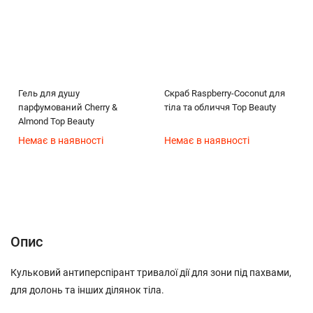
Гель для душу
Скраб Raspberry-Coconut для
парфумований Cherry &
тіла та обличчя Top Beauty
Almond Top Beauty
Немає в наявності
Немає в наявності
Опис
Характеристики
Відгуки (0)
(без названия)
Опис
Кульковий антиперспірант тривалої дії для зони під пахвами,
для долонь та інших ділянок тіла.